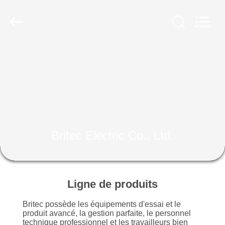
-
2026
Britec
Electric
Co.,
Ltd..
All
Rights
APERÇU
Reserved.
PRODUITS
A
PROPOS
Britec Electric Co., Ltd.
DE
NOUS
Ligne de produits
VISITE
Britec possède les équipements d'essai et le
D'USINE
produit avancé, la gestion parfaite, le personnel
technique professionnel et les travailleurs bien