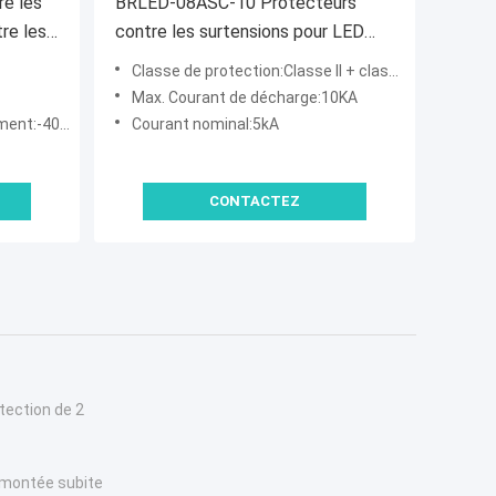
e les
BRLED-08ASC-10 Protecteurs
re les
contre les surtensions pour LED
irage
Protection 10kv spd LED éclairage
Classe de protection:Classe II + classe III
extérieur 275v LED dispositif de
Max. Courant de décharge:10KA
tre les
protection contre les surtensions
°C à +85°C
Courant nominal:5kA
CONTACTEZ
otection de 2
 montée subite