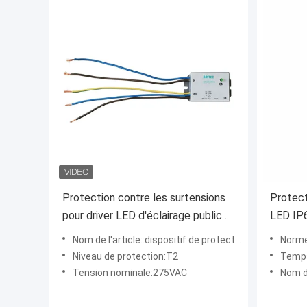
Protection contre les surtensions
Protect
pour driver LED d'éclairage public
LED IP
10KV 275V, dispositif de protection
25 ns e
Nom de l'article::dispositif de protection mené de montée subite
Norme
contre les surtensions LED,
CEI/EN
Niveau de protection:T2
Temps
parasurtenseur AC pour système
système
Tension nominale:275VAC
Nom de l'
d'éclairage LED, module de
protection contre les surtensions