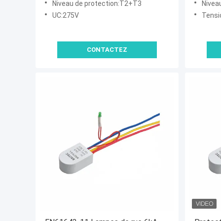
Niveau de protection:T2+T3
Nivea
PROTECTOR Système d'éclairage
Apparei
UC:275V
Tension 
LED
à prote
extérie
CONTACTEZ
SPD SP
lumière