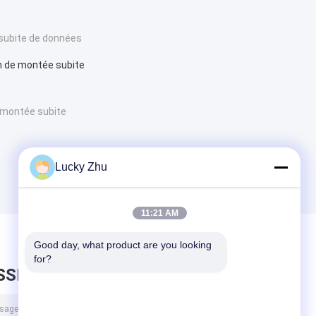
subite de données
on de montée subite
 montée subite
Lucky Zhu
11:21 AM
Good day, what product are you looking 
for?
SSEZ UN MESSAGE