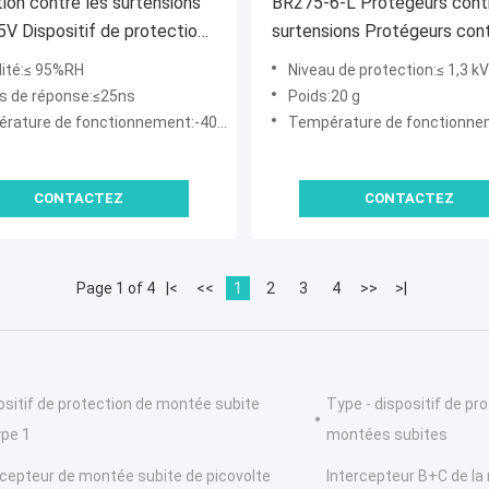
ion contre les surtensions
BR275-6-L Protégeurs contr
V Dispositif de protection
surtensions Protégeurs cont
minaires PROTECTION
surtensions Appareils d'écla
ité:≤ 95%RH
Niveau de protection:≤ 1,3 kV
les surtensions LED feux de
Appareils d'éclairage de rue
 de réponse:≤25ns
Poids:20 g
tection contre les pics de
Appareils de protection con
ture de fonctionnement:-40°C à +85°C
Température de fonctionnement:-40
 LED Protecteur contre les
surtensions à LED
ions conducteur LED
CONTACTEZ
CONTACTEZ
ge extérieur SPD
Page 1 of 4
|<
<<
1
2
3
4
>>
>|
ositif de protection de montée subite
Type - dispositif de pr
ype 1
montées subites
rcepteur de montée subite de picovolte
Intercepteur B+C de la