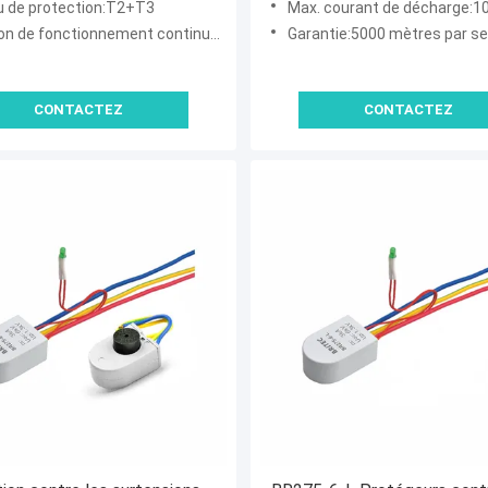
u de protection:T2+T3
Max. courant de décharge:1
ls de luminaire électronique
de fonctionnement continue maximale:275VAC
Garantie:5000 mètres par s
ction additive Éclairage
ur SPD Éclairage extérieur
CONTACTEZ
CONTACTEZ
D pour LED Système de