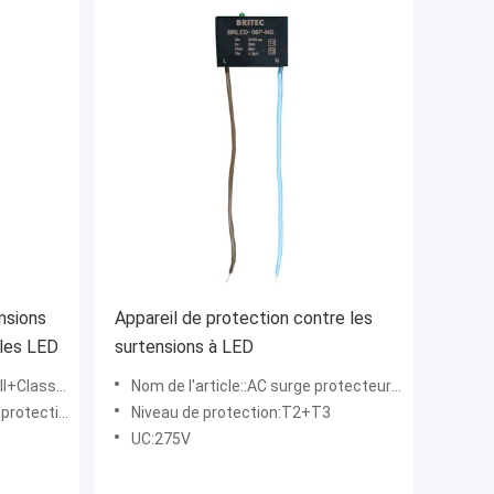
nsions
Appareil de protection contre les
 les LED
surtensions à LED
lasse III
Nom de l'article::AC surge protecteur pour système d'éclairage LED
our réverbère à LED
Niveau de protection:T2+T3
UC:275V