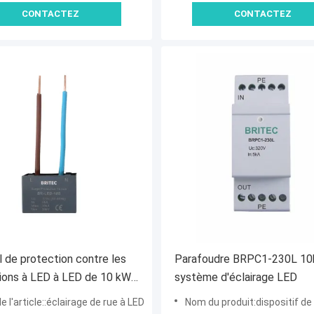
CONTACTEZ
CONTACTEZ
l de protection contre les
Parafoudre BRPC1-230L 10
ions à LED à LED de 10 kW
système d'éclairage LED
areil de protection contre
 l'article::éclairage de rue à LED
Nom du produit:dispositif de protection mené de
tensions à LED de 275 V