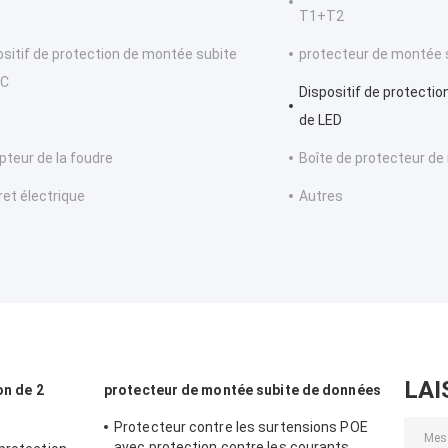
T1+T2
ositif de protection de montée subite
protecteur de montée 
.C
Dispositif de protecti
de LED
teur de la foudre
Boîte de protecteur de
ret électrique
Autres
LAI
on de 2
protecteur de montée subite de données
Protecteur contre les surtensions POE
avec protection contre les courants