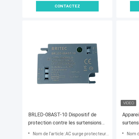
CONTACTEZ
pour éclairage public LED
BRLED-08AST-10 Dispositif de
Apparei
protection contre les surtensions
surtens
pour l'éclairage 10kA LED Street
SPD App
Nom de l'article::AC surge protecteur pour système d'éclairage LED
Nom de
Light ELECTROSTACTIC
les sur