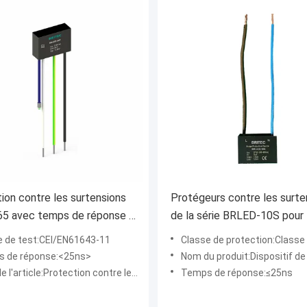
ion contre les surtensions
Protégeurs contre les surte
65 avec temps de réponse <
de la série BRLED-10S pour
t conformité avec la
 de test:CEI/EN61643-11
Classe de protection:Classe II+C
61643-11 pour les
 de réponse:<25ns>
Nom du produit:Dispositif de protection contre les surtensions p
s d'éclairage LED
article:Protection contre les surtensions à LED
Temps de réponse:≤25ns