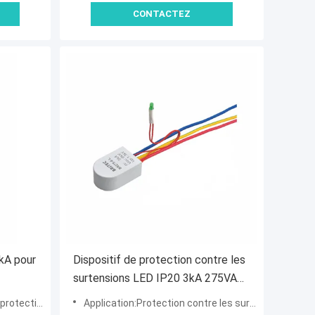
CONTACTEZ
kA pour
Dispositif de protection contre les
surtensions LED IP20 3kA 275VAC
pour la protection contre les
 montée subite
Application:Protection contre les surtensions pour lampadaires LED
lampes de rue LED