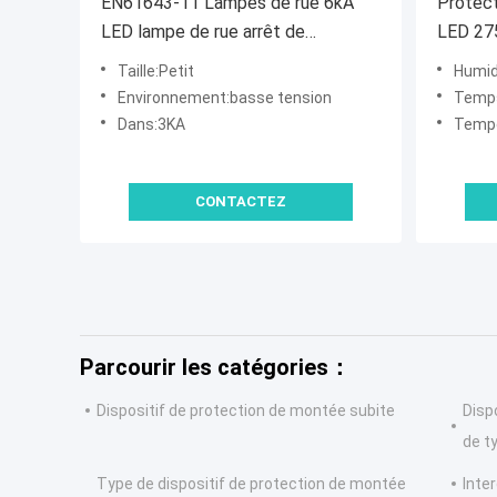
EN61643-11 Lampes de rue 6kA
Protect
LED lampe de rue arrêt de
LED 275
surtension
des lu
Taille:Petit
Humid
contre 
Environnement:basse tension
Temps
rue pro
Dans:3KA
Tempéra
tension
surtens
CONTACTEZ
Éclaira
Parcourir les catégories：
Dispositif de protection de montée subite
Disp
de t
Type de dispositif de protection de montée
Inte