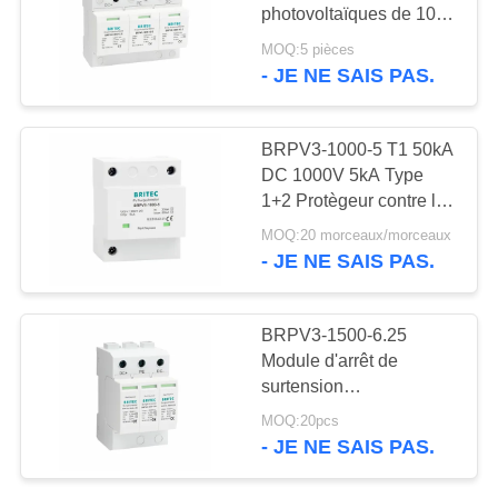
VR
photovoltaïques de 1000
SHOW
V de type 1 de classe I,
MOQ:5 pièces
protègeur contre les
- JE NE SAIS PAS.
47
surtensions en courant
PLAN
Intercepteur de
continu thermoplastique
pour systèmes solaires
DU
BRPV3-1000-5 T1 50kA
montée subite de
DC 1000V 5kA Type
SITE
1+2 Protègeur contre les
picovolte
surtensions
MOQ:20 morceaux/morceaux
photovoltaïques
POLITIQUE
- JE NE SAIS PAS.
DE
57
CONFIDENTIALITÉ
BRPV3-1500-6.25
Intercepteur B+C de
Module d'arrêt de
surtension
la montée subite
photovoltaïque 3
MOQ:20pcs
Dispositif de protection
T1+T2
- JE NE SAIS PAS.
type 1+2 Protègeur
contre les surtensions