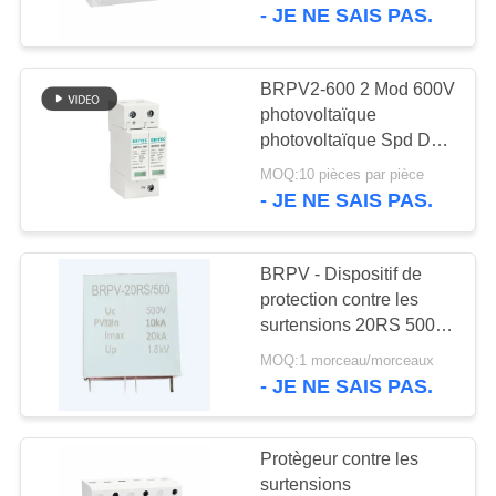
surtensions sur rail DIN,
- JE NE SAIS PAS.
type 1
parafoudre
CONTRÔLE
DE
BRPV2-600 2 Mod 600V
165
LA
photovoltaïque
Type - dispositif de
photovoltaïque Spd DC
QUALITÉ
Dispositif de protection
protection de 2
MOQ:10 pièces par pièce
contre les surtensions
- JE NE SAIS PAS.
solaires
CONTACT
montées subites
BRPV - Dispositif de
NOUVELLES
protection contre les
surtensions 20RS 500 V
29
CC Montage sur carte
TOUS
MOQ:1 morceau/morceaux
Type de dispositif de
SPD Montage sur carte
- JE NE SAIS PAS.
LES
SPD
protection de
CAS
Protègeur contre les
montée subite 3
surtensions