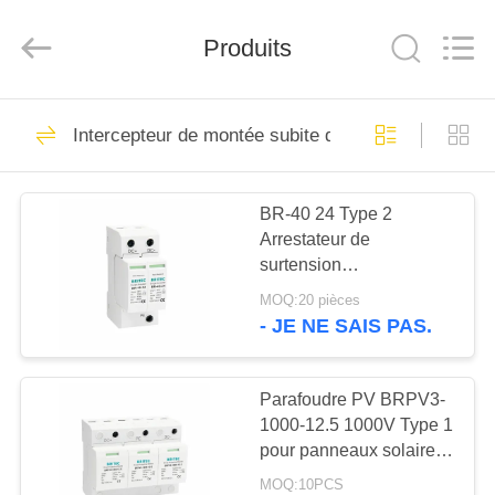
-
2026
Britec
Electric
Produits
Co.,
Ltd..
All
Rights
APERÇU
Reserved.
71
Intercepteur de montée subite de picovolte
Dispositif de
PRODUITS
protection de
BR-40 24 Type 2
Arrestateur de
montée subite
A
surtension
PROPOS
photovoltaïque 36V
MOQ:20 pièces
Protection et garantie de
DE
- JE NE SAIS PAS.
5 ans Systèmes solaires
121
NOUS
de type 2 à courant
Dispositif de
continu
Parafoudre PV BRPV3-
1000-12.5 1000V Type 1
VISITE
protection de
pour panneaux solaires,
D'USINE
protection contre les
montée subite de
MOQ:10PCS