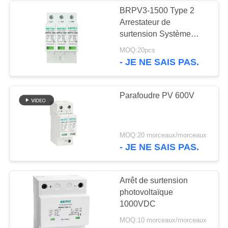
photovoltaïques
BRPV3-1500 Type 2
Systèmes d'énergie
Arrestateur de
67
solaire spd 1500v dc t1
surtension Système
Dispositif de
t2 Protègeur contre les
solaire de protection
MOQ:20pcs
surtensions
1500V DC Protègeur de
- JE NE SAIS PAS.
protection de
photovoltaïques type
surtension PV
1+2
Arrestateur de
surtension
surtension Spd dc
Parafoudre PV 600V
55
MOQ:20 morceaux/morceaux
- JE NE SAIS PAS.
dispositif de
protection de
Arrêt de surtension
photovoltaïque
montée subite de
1000VDC
C.C
MOQ:10 morceaux/morceaux