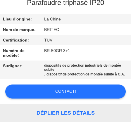
Parafoudre triphasé IP20
CONTRÔLE
Lieu d'origine:
La Chine
DE
LA
Nom de marque:
BRITEC
QUALITÉ
Certification:
TUV
Numéro de
BR-50GR 3+1
modèle:
CONTACT
Surligner:
dispositifs de protection industriels de montée
subite
,
dispositif de protection de montée subite à C.A.
NOUVELLES
CONTACT!
TOUS
LES
DÉPLIER LES DÉTAILS
CAS