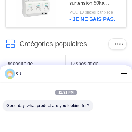
surtension 50ka
dispositif de protection
MOQ:10 pièces par pièce
contre les surtensions
- JE NE SAIS PAS.
spd t1 t2 ac trois
phases ac spd
Catégories populaires
Tous
Dispositif de
Dispositif de
protection de montée
protection de montée
Xu
subite
subite de type 1
11:31 PM
Type - dispositif de
Type de dispositif de
protection de 2
protection de montée
Good day, what product are you looking for?
montées subites
subite 3
Intercepteur de
Intercepteur B+C de