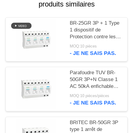
VR
produits similaires
SHOW
BR-25GR 3P + 1 Type
PLAN
1 dispositif de
Protection contre les
DU
surtensions SPD
MOQ:10 pièces
SITE
Ableiter parafoudre
- JE NE SAIS PAS.
anti-étincelles spd
classe 1 Protection
POLITIQUE
contre la foudre
Parafoudre TUV BR-
DE
50GR 3P+N Classe 1
AC 50kA enfichable
CONFIDENTIALITÉ
Type 1 SPD TUV
MOQ:10 pièces/pièces
parafoudre à éclateur
- JE NE SAIS PAS.
SPD Classe 1
parafoudre Type 1
BRITEC BR-50GR 3P
type 1 arrêt de