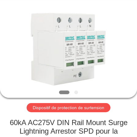
-
2026
Britec
Electric
Co.,
Ltd..
All
Rights
APERÇU
Reserved.
PRODUITS
A
PROPOS
DE
NOUS
Dispositif de protection de surtension
VISITE
60kA AC275V DIN Rail Mount Surge
D'USINE
Lightning Arrestor SPD pour la