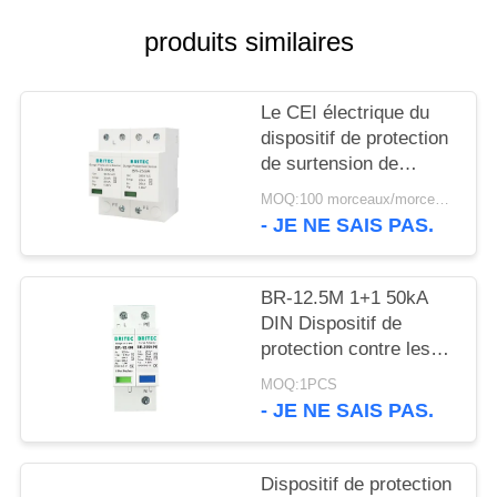
VR
produits similaires
SHOW
SITEMAP
Le CEI électrique du
dispositif de protection
de surtension de
POLITIQUE
dispositif antiparasite
MOQ:100 morceaux/morceaux
de montée subite 385v
DE
- JE NE SAIS PAS.
SPD 25KA - 61643
CONFIDENTIALITÉ
BR-12.5M 1+1 50kA
DIN Dispositif de
protection contre les
surtensions
MOQ:1PCS
ferroviaires contre la
- JE NE SAIS PAS.
foudre Approbation
TUV spd
Dispositif de protection