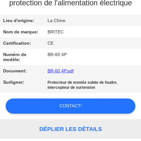
protection de l'alimentation électrique
CONTRÔLE
Lieu d'origine:
La Chine
DE
LA
Nom de marque:
BRITEC
QUALITÉ
Certification:
CE
Numéro de
BR-60 4P
modèle:
CONTACT
Document:
BR-60 4P.pdf
NOUVELLES
Surligner:
,
Protecteur de montée subite de foudre
intercepteur de surtension
TOUS
CONTACT!
LES
CAS
DÉPLIER LES DÉTAILS