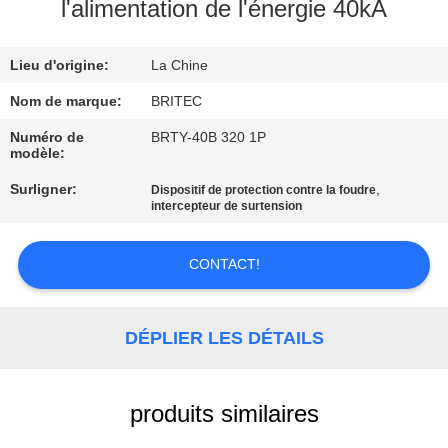
l'alimentation de l'énergie 40kA
CONTRÔLE
Lieu d'origine:
La Chine
DE
LA
Nom de marque:
BRITEC
QUALITÉ
Numéro de
BRTY-40B 320 1P
modèle:
Surligner:
,
Dispositif de protection contre la foudre
CONTACT
intercepteur de surtension
NOUVELLES
CONTACT!
TOUS
DÉPLIER LES DÉTAILS
LES
CAS
produits similaires