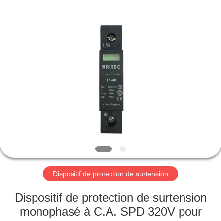
-
2026
Britec
Electric
Co.,
Ltd..
All
Rights
APERÇU
Reserved.
PRODUITS
A
PROPOS
DE
NOUS
Dispositif de protection de surtension
VISITE
Dispositif de protection de surtension
D'USINE
monophasé à C.A. SPD 320V pour