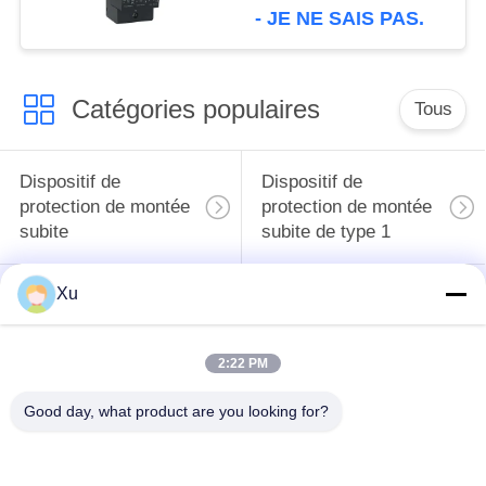
foudre Spd type 2
- JE NE SAIS PAS.
Catégories populaires
Tous
Dispositif de
Dispositif de
protection de montée
protection de montée
subite
subite de type 1
Xu
Type - dispositif de
Type de dispositif de
protection de 2
protection de montée
montées subites
subite 3
2:22 PM
Intercepteur de
Intercepteur B+C de
Good day, what product are you looking for?
montée subite de
la montée subite
picovolte
T1+T2