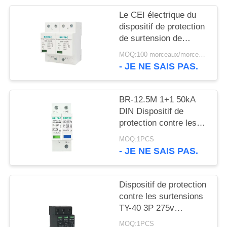
VR
Le CEI électrique du
SHOW
dispositif de protection
de surtension de
dispositif antiparasite
PLAN
MOQ:100 morceaux/morceaux
de montée subite 385v
- JE NE SAIS PAS.
DU
SPD 25KA - 61643
SITE
BR-12.5M 1+1 50kA
DIN Dispositif de
POLITIQUE
protection contre les
DE
surtensions
MOQ:1PCS
ferroviaires contre la
CONFIDENTIALITÉ
- JE NE SAIS PAS.
foudre Approbation
TUV spd
Dispositif de protection
contre les surtensions
TY-40 3P 275v
Protecteur contre la
MOQ:1PCS