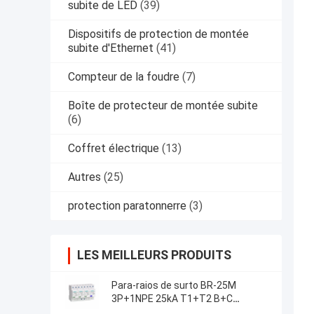
subite de LED
(39)
Dispositifs de protection de montée
subite d'Ethernet
(41)
Compteur de la foudre
(7)
Boîte de protecteur de montée subite
(6)
Coffret électrique
(13)
Autres
(25)
protection paratonnerre
(3)
LES MEILLEURS PRODUITS
Para-raios de surto BR-25M
3P+1NPE 25kA T1+T2 B+C
Proteção contra surtos de baixa