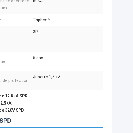
nt de décharge
60KA
mum:
:
Triphasé
3P
5 ans
tie:
Jusqu'à 1,5 kV
u de protection:
 de 12.5kA SPD
,
12.5kA
,
 de 320V SPD
 SPD