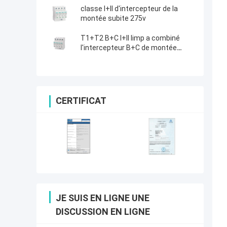
tensão trifásica
classe I+II d'intercepteur de la
montée subite 275v
T1+T2 B+C I+II Iimp a combiné
l'intercepteur B+C de montée
subite à C.A. T1+T2 de 4P 12.5kA
CERTIFICAT
JE SUIS EN LIGNE UNE
DISCUSSION EN LIGNE