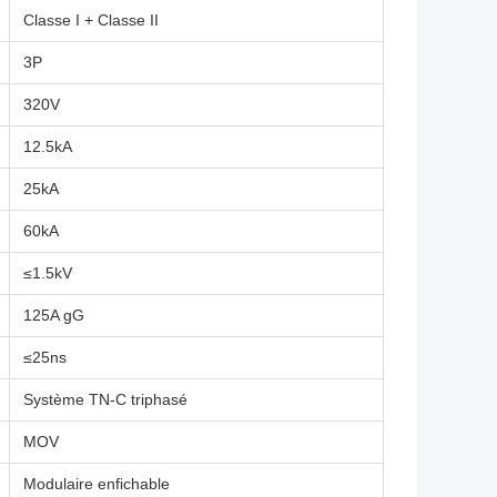
Classe I + Classe II
3P
320V
12.5kA
25kA
60kA
≤1.5kV
125A gG
≤25ns
Système TN-C triphasé
MOV
Modulaire enfichable