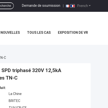
Demande de soumission
|
French
cherche
NOUVELLES
TOUS LES CAS
EXPOSITION DE VR
TN-C
ns SPD triphasé 320V 12,5kA
mes TN-C
uit:
La Chine
BRITEC
TUV/CB/CE