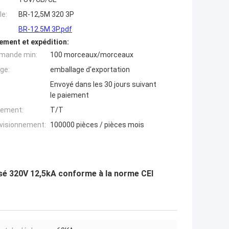
e:
BR-12,5M 320 3P
BR-12.5M 3P.pdf
ement et expédition:
mande min:
100 morceaux/morceaux
ge:
emballage d'exportation
Envoyé dans les 30 jours suivant
le paiement
iement:
T/T
ovisionnement:
100000 pièces / pièces mois
asé 320V 12,5kA conforme à la norme CEI