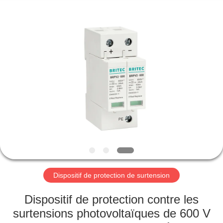
-
2026
Britec
Electric
Co.,
Ltd..
All
Rights
APERÇU
Reserved.
PRODUITS
A
PROPOS
DE
NOUS
Dispositif de protection de surtension
VISITE
Dispositif de protection contre les
D'USINE
surtensions photovoltaïques de 600 V