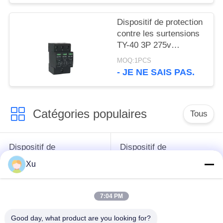
TUV spd
Dispositif de protection
contre les surtensions
TY-40 3P 275v
Protecteur contre la
MOQ:1PCS
foudre Spd type 2
- JE NE SAIS PAS.
Catégories populaires
Tous
Dispositif de
Dispositif de
protection de montée
protection de montée
Xu
subite
subite de type 1
7:04 PM
Type - dispositif de
Type de dispositif de
protection de 2
protection de montée
Good day, what product are you looking for?
montées subites
subite 3