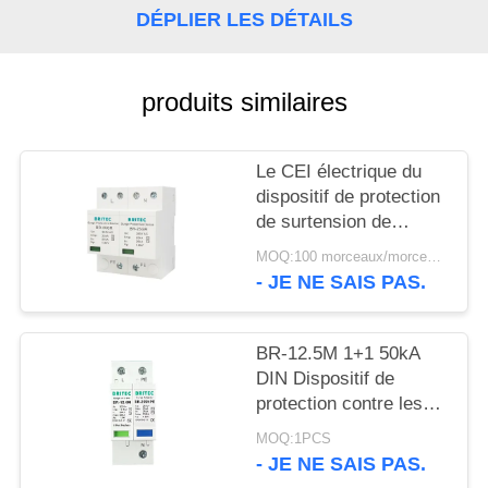
VR
DÉPLIER LES DÉTAILS
SHOW
produits similaires
SITEMAP
Le CEI électrique du
POLITIQUE
dispositif de protection
DE
de surtension de
dispositif antiparasite
CONFIDENTIALITÉ
MOQ:100 morceaux/morceaux
de montée subite 385v
- JE NE SAIS PAS.
SPD 25KA - 61643
BR-12.5M 1+1 50kA
DIN Dispositif de
protection contre les
surtensions
MOQ:1PCS
ferroviaires contre la
- JE NE SAIS PAS.
foudre Approbation