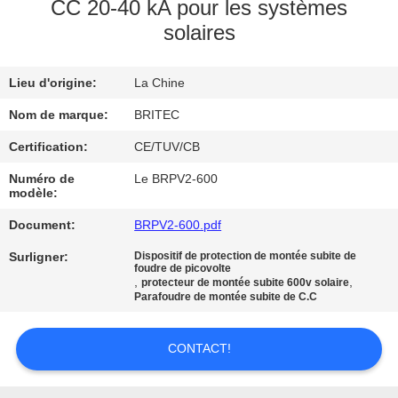
CC 20-40 kA pour les systèmes
solaires
CONTRÔLE
DE
Lieu d'origine:
La Chine
LA
Nom de marque:
BRITEC
QUALITÉ
Certification:
CE/TUV/CB
CONTACT
Numéro de
Le BRPV2-600
modèle:
Document:
BRPV2-600.pdf
NOUVELLES
Surligner:
Dispositif de protection de montée subite de
foudre de picovolte
,
,
protecteur de montée subite 600v solaire
TOUS
Parafoudre de montée subite de C.C
LES
CAS
CONTACT!