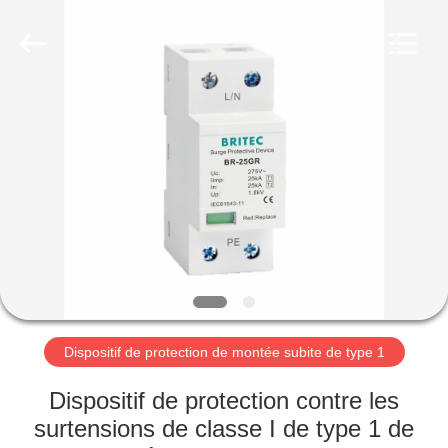
-
2026
Britec
Electric
Co.,
Ltd..
All
Rights
APERÇU
Reserved.
PRODUITS
A
PROPOS
DE
NOUS
Dispositif de protection de montée subite de type 1
VISITE
Dispositif de protection contre les
D'USINE
surtensions de classe I de type 1 de