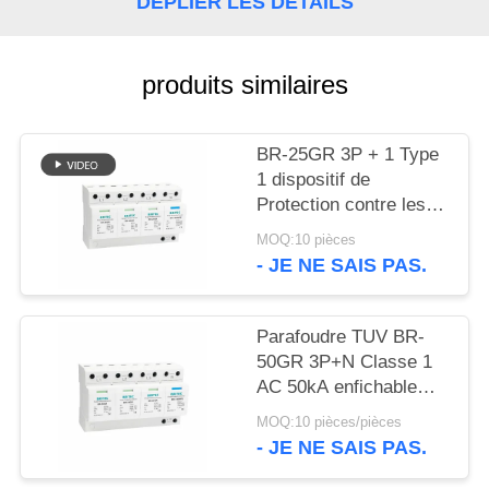
DÉPLIER LES DÉTAILS
VR
SHOW
produits similaires
PLAN
DU
BR-25GR 3P + 1 Type
1 dispositif de
SITE
Protection contre les
surtensions SPD
MOQ:10 pièces
POLITIQUE
Ableiter parafoudre
- JE NE SAIS PAS.
anti-étincelles spd
DE
classe 1 Protection
CONFIDENTIALITÉ
contre la foudre
Parafoudre TUV BR-
50GR 3P+N Classe 1
AC 50kA enfichable
Type 1 SPD TUV
MOQ:10 pièces/pièces
parafoudre à éclateur
- JE NE SAIS PAS.
SPD Classe 1
parafoudre Type 1