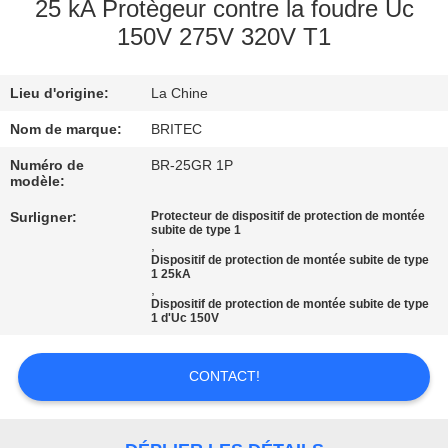
25 kA Protègeur contre la foudre Uc
150V 275V 320V T1
CONTRÔLE
DE
Lieu d'origine:
La Chine
LA
Nom de marque:
BRITEC
QUALITÉ
Numéro de
BR-25GR 1P
modèle:
CONTACT
Surligner:
Protecteur de dispositif de protection de montée
subite de type 1
,
NOUVELLES
Dispositif de protection de montée subite de type
1 25kA
,
Dispositif de protection de montée subite de type
1 d'Uc 150V
TOUS
LES
CONTACT!
CAS