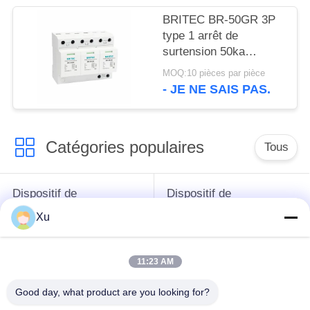
BRITEC BR-50GR 3P
type 1 arrêt de
surtension 50ka
dispositif de protection
MOQ:10 pièces par pièce
contre les surtensions
- JE NE SAIS PAS.
spd t1 t2 ac trois
phases ac spd
Catégories populaires
Tous
Dispositif de
Dispositif de
protection de montée
protection de montée
Xu
subite
subite de type 1
11:23 AM
Type - dispositif de
Type de dispositif de
protection de 2
protection de montée
Good day, what product are you looking for?
montées subites
subite 3