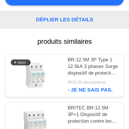
TOUS
LES
DÉPLIER LES DÉTAILS
CAS
produits similaires
VR
BR-12.5M 3P Type 1
SHOW
12.5kA 3 phases Surge
dispositif de protection
SPD Arrester 12.5ka
MOQ:20 pièces/pièces
PLAN
surge suppresseur
- JE NE SAIS PAS.
industriel
DU
BRITEC BR-12.5M
SITE
3P+1 Dispositif de
protection contre les
surtensions de courant