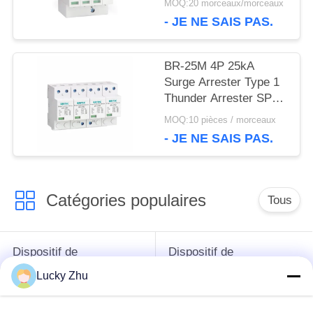
POLITIQUE
MOQ:20 morceaux/morceaux
d'impulsion de foudre
- JE NE SAIS PAS.
12,5 kA avec
DE
conception de module
enfichable et protection
CONFIDENTIALITÉ
BR-25M 4P 25kA
de classe I+II
Surge Arrester Type 1
Thunder Arrester SPD
Classe 1 surge arrêtant
MOQ:10 pièces / morceaux
électrique
- JE NE SAIS PAS.
Catégories populaires
Tous
Dispositif de
Dispositif de
protection de montée
protection de montée
Lucky Zhu
subite
subite de type 1