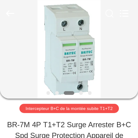
-
2026
Britec
Electric
Co.,
Ltd..
APERÇU
All
Rights
Reserved.
PRODUITS
A
PROPOS
DE
Intercepteur B+C de la montée subite T1+T2
NOUS
BR-7M 4P T1+T2 Surge Arrester B+C
Spd Surge Protection Appareil de