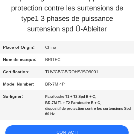
VISITE
protection contre les surtensions de
D'USINE
type1 3 phases de puissance
surtension spd Ü-Ableiter
CONTRÔLE
Place of Origin:
China
DE
Nom de marque:
BRITEC
LA
Certification:
TUV/CB/CE/ROHS/ISO9001
QUALITÉ
Model Number:
BR-7M 4P
CONTACT
Surligner:
,
Parafoudre T1 + T2 Spd B + C
,
BR-7M T1 + T2 Parafoudre B + C
dispositif de protection contre les surtensions Spd
60 Hz
NOUVELLES
CONTACT!