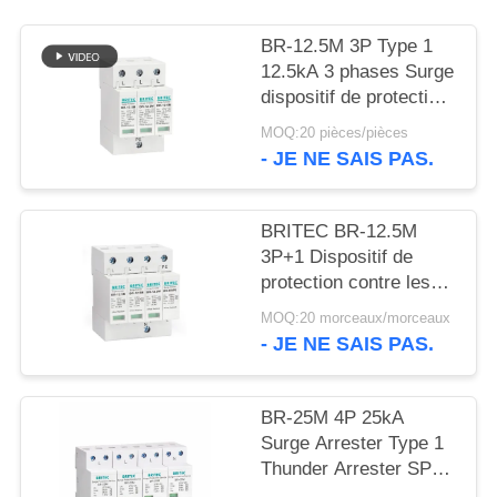
VR
SHOW
BR-12.5M 3P Type 1
12.5kA 3 phases Surge
dispositif de protection
PLAN
SPD Arrester 12.5ka
MOQ:20 pièces/pièces
DU
surge suppresseur
- JE NE SAIS PAS.
industriel
SITE
BRITEC BR-12.5M
POLITIQUE
3P+1 Dispositif de
protection contre les
DE
surtensions de courant
MOQ:20 morceaux/morceaux
CONFIDENTIALITÉ
d'impulsion de foudre
- JE NE SAIS PAS.
12,5 kA avec
conception de module
enfichable et protection
BR-25M 4P 25kA
de classe I+II
Surge Arrester Type 1
Thunder Arrester SPD
Classe 1 surge arrêtant