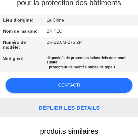
pour la protection des bâtiments
CONTRÔLE
Lieu d'origine:
La Chine
DE
LA
Nom de marque:
BRITEC
QUALITÉ
Numéro de
BR-12.5M-275 2P
modèle:
Surligner:
dispositifs de protection industriels de montée
CONTACT
subite
,
protecteur de montée subite de type 1
NOUVELLES
CONTACT!
TOUS
DÉPLIER LES DÉTAILS
LES
CAS
produits similaires