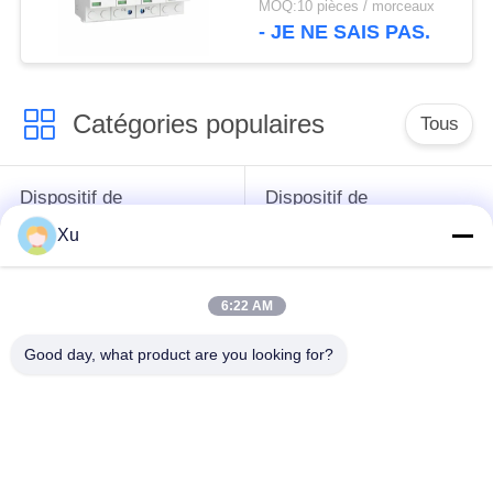
MOQ:10 pièces / morceaux
électrique
- JE NE SAIS PAS.
Catégories populaires
Tous
Dispositif de
Dispositif de
protection de montée
protection de montée
Xu
subite
subite de type 1
6:22 AM
Type - dispositif de
Type de dispositif de
protection de 2
protection de montée
Good day, what product are you looking for?
montées subites
subite 3
Intercepteur de
Intercepteur B+C de
montée subite de
la montée subite
picovolte
T1+T2