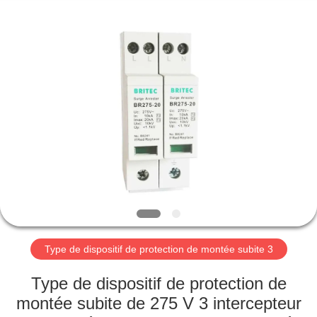
-
2026
Britec
Electric
Co.,
Ltd..
All
Rights
APERÇU
Reserved.
PRODUITS
A
PROPOS
DE
NOUS
Type de dispositif de protection de montée subite 3
VISITE
Type de dispositif de protection de
D'USINE
montée subite de 275 V 3 intercepteur