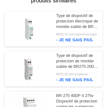
produits similaires
VR
SHOW
Type de dispositif de
protection électrique de
PLAN
montée subite de BR-
DU
40DP 2P 3 protection
MOQ:10 morceaux/morceaux
contre la foudre de
SITE
- JE NE SAIS PAS.
SPD 275V 40kA
POLITIQUE
Type de dispositif de
protection de montée
DE
subite de BR275-20DP
CONFIDENTIALITÉ
2P 20kA 3 monophasé
MOQ:20 pièces/pièces
2 Polonais du
- JE NE SAIS PAS.
parafoudre SPD
BR-275 40DP 4 275v
Dispositif de protection
contre les surtensions