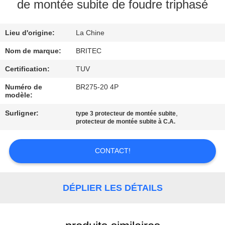
de montée subite de foudre triphasé
CONTRÔLE
Lieu d'origine:
La Chine
DE
LA
Nom de marque:
BRITEC
QUALITÉ
Certification:
TUV
Numéro de
BR275-20 4P
modèle:
CONTACT
Surligner:
,
type 3 protecteur de montée subite
protecteur de montée subite à C.A.
NOUVELLES
CONTACT!
TOUS
LES
DÉPLIER LES DÉTAILS
CAS