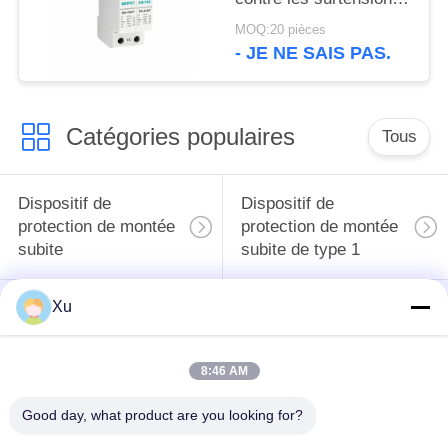
de tension nominale de
MOQ:20 pièces
type 3 Spd type 2 et 3
- JE NE SAIS PAS.
spd type 2 et 3 spd
Catégories populaires
Tous
Dispositif de
Dispositif de
protection de montée
protection de montée
subite
subite de type 1
Xu
Type - dispositif de
Type de dispositif de
protection de 2
protection de montée
montées subites
subite 3
8:46 AM
Intercepteur de
Intercepteur B+C de
Good day, what product are you looking for?
montée subite de
la montée subite