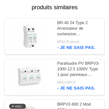
VR
produits similaires
SHOW
BR-40 24 Type 2
PLAN
Arrestateur de
DU
surtension
photovoltaïque 36V
SITE
MOQ:20 pièces
Protection et garantie
- JE NE SAIS PAS.
de 5 ans Systèmes
POLITIQUE
solaires de type 2 à
courant continu
DE
Parafoudre PV BRPV3-
1000-12.5 1000V Type
CONFIDENTIALITÉ
1 pour panneaux
solaires, protection
MOQ:10PCS
contre les surtensions
- JE NE SAIS PAS.
sur rail DIN, parafoudre
BRPV2-600 2 Mod