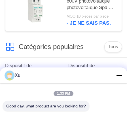
600V photovoltaïque
photovoltaïque Spd DC
Dispositif de protection
MOQ:10 pièces par pièce
contre les surtensions
- JE NE SAIS PAS.
solaires
Catégories populaires
Tous
Dispositif de
Dispositif de
protection de montée
protection de montée
Xu
subite
subite de type 1
1:33 PM
Type - dispositif de
Type de dispositif de
protection de 2
protection de montée
Good day, what product are you looking for?
montées subites
subite 3
Intercepteur de
Intercepteur B+C de