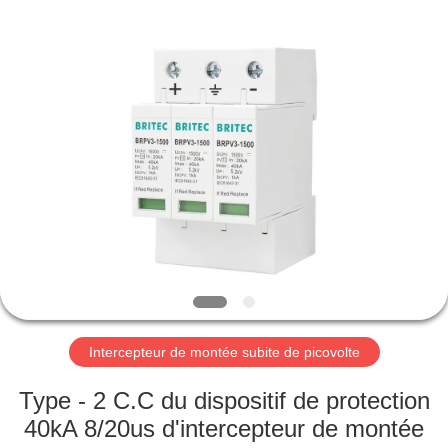
-
2026
Britec
Electric
Co.,
Ltd..
All
Rights
APERÇU
Reserved.
PRODUITS
A
PROPOS
DE
NOUS
Intercepteur de montée subite de picovolte
VISITE
Type - 2 C.C du dispositif de protection
D'USINE
40kA 8/20us d'intercepteur de montée