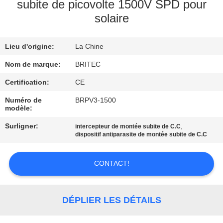
subite de picovolte 1500V SPD pour
solaire
CONTRÔLE
DE
Lieu d'origine:
La Chine
LA
Nom de marque:
BRITEC
QUALITÉ
Certification:
CE
CONTACT
Numéro de
BRPV3-1500
modèle:
Surligner:
,
intercepteur de montée subite de C.C
NOUVELLES
dispositif antiparasite de montée subite de C.C
TOUS
CONTACT!
LES
CAS
DÉPLIER LES DÉTAILS