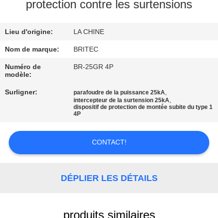
protection contre les surtensions
CONTRÔLE
Lieu d'origine:
LA CHINE
DE
LA
Nom de marque:
BRITEC
QUALITÉ
Numéro de
BR-25GR 4P
modèle:
Surligner:
,
parafoudre de la puissance 25kA
CONTACT
,
intercepteur de la surtension 25kA
dispositif de protection de montée subite du type 1
4P
NOUVELLES
CONTACT!
TOUS
LES
DÉPLIER LES DÉTAILS
CAS
produits similaires