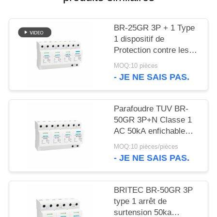
VR
SHOW
BR-25GR 3P + 1 Type
1 dispositif de
PLAN
Protection contre les
surtensions SPD
DU
MOQ:10 pièces
Ableiter parafoudre
- JE NE SAIS PAS.
SITE
anti-étincelles spd
classe 1 Protection
contre la foudre
Parafoudre TUV BR-
POLITIQUE
50GR 3P+N Classe 1
DE
AC 50kA enfichable
CONFIDENTIALITÉ
Type 1 SPD TUV
MOQ:10 pièces/pièces
parafoudre à éclateur
- JE NE SAIS PAS.
SPD Classe 1
parafoudre Type 1
BRITEC BR-50GR 3P
type 1 arrêt de
surtension 50ka