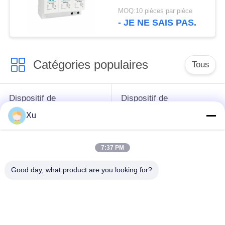
dispositif de protection
MOQ:10 pièces par pièce
contre les surtensions
- JE NE SAIS PAS.
spd t1 t2 ac trois
phases ac spd
Catégories populaires
Tous
Dispositif de
Dispositif de
protection de montée
protection de montée
Xu
subite
subite de type 1
7:37 PM
Type - dispositif de
Type de dispositif de
protection de 2
protection de montée
Good day, what product are you looking for?
montées subites
subite 3
Intercepteur de
Intercepteur B+C de
montée subite de
la montée subite