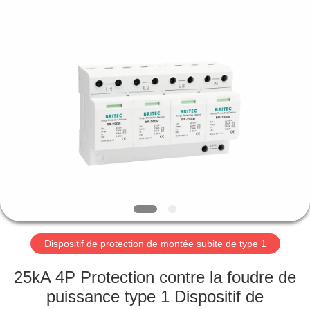
-
2026
Britec
Electric
Co.,
Ltd..
All
Rights
APERÇU
Reserved.
PRODUITS
A
PROPOS
DE
NOUS
Dispositif de protection de montée subite de type 1
VISITE
25kA 4P Protection contre la foudre de
D'USINE
puissance type 1 Dispositif de