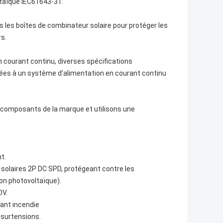
ltaïque IEC61643-31.
s les boîtes de combinateur solaire pour protéger les
rs.
n courant continu, diverses spécifications
ées à un système d'alimentation en courant continu
 composants de la marque et utilisons une
t.
s solaires 2P DC SPD, protégeant contre les
on photovoltaïque).
OV.
lant incendie
 surtensions.