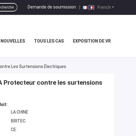
Demande de soumission
|
French
cherche
NOUVELLES
TOUS LES CAS
EXPOSITION DE VR
ntre Les Surtensions Électriques
 Protecteur contre les surtensions
uit:
LA CHINE
BRITEC
CE