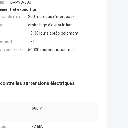
e:
BRPV3-600
ement et expédition:
mande min:
200 morceaux/morceaux
ge:
emballage d'exportation
15-30 jours après paiement
iement:
T/T
ovisionnement:
50000 morceaux par mois
ontre les surtensions électriques
600 V
tage.:
≤2.6kV