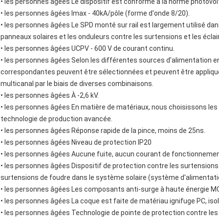
• les personnes âgées
Le dispositif est conforme à la norme photovo
• les personnes âgées
Imax - 40kA/pôle (forme d'onde 8/20).
• les personnes âgées
Le SPD monté sur rail est largement utilisé dan
panneaux solaires et les onduleurs contre les surtensions et les éclai
• les personnes âgées
UCPV - 600 V de courant continu.
• les personnes âgées
Selon les différentes sources d'alimentation e
correspondantes peuvent être sélectionnées et peuvent être appliqu
multicanal par le biais de diverses combinaisons.
• les personnes âgées
À -2,6 kV.
• les personnes âgées
En matière de matériaux, nous choisissons les
technologie de production avancée.
• les personnes âgées
Réponse rapide de la pince, moins de 25ns.
• les personnes âgées
Niveau de protection IP20
• les personnes âgées
Aucune fuite, aucun courant de fonctionnemen
• les personnes âgées
Dispositif de protection contre les surtension
surtensions de foudre dans le système solaire (système d'alimentati
• les personnes âgées
Les composants anti-surge à haute énergie M
• les personnes âgées
La coque est faite de matériau ignifuge PC, iso
• les personnes âgées
Technologie de pointe de protection contre les