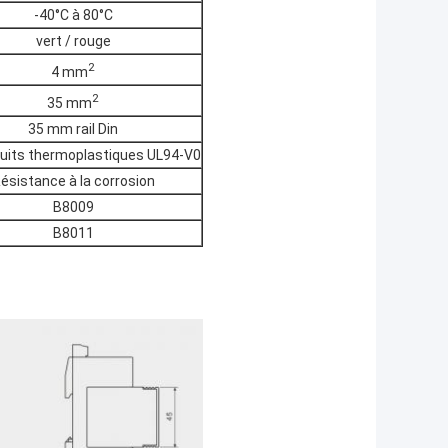
-40°C à 80°C
vert / rouge
2
4 mm
2
35 mm
35 mm rail Din
duits thermoplastiques UL94-V0
ésistance à la corrosion
B8009
B8011