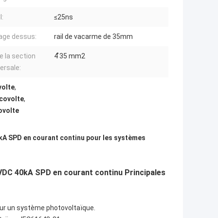
:
≤25ns
age dessus:
rail de vacarme de 35mm
e la section
4 ̊35 mm2
ersale:
volte
,
covolte
,
ovolte
kA SPD en courant continu pour les systèmes
0VDC 40kA SPD en courant continu Principales
our un système photovoltaïque.