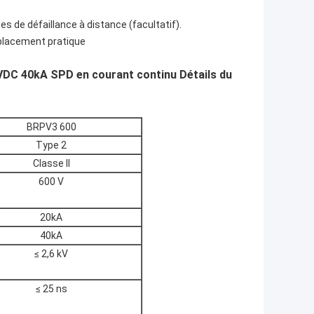
es de défaillance à distance (facultatif).
mplacement pratique
0VDC 40kA SPD en courant continu Détails du
BRPV3 600
Type 2
Classe II
600 V
20kA
40kA
≤ 2,6 kV
≤ 25 ns