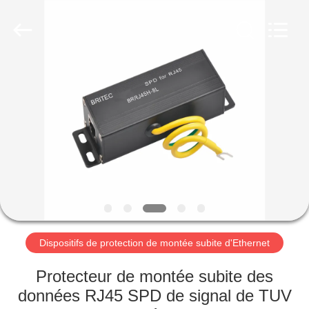
-
2026
Britec
Electric
Co.,
Ltd..
All
Rights
APERÇU
Reserved.
PRODUITS
A
PROPOS
DE
NOUS
Dispositifs de protection de montée subite d'Ethernet
VISITE
Protecteur de montée subite des
D'USINE
données RJ45 SPD de signal de TUV