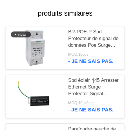
VR
SHOW
produits similaires
PLAN
BR-POE-P Spd
DU
Protecteur de signal de
données Poe Surge
SITE
Arrestor 48V Chine
MOQ:10pcs
appareils de protection
- JE NE SAIS PAS.
contre les surtensions
POLITIQUE
sur Ethernet
DE
Spd éclair rj45 Arrester
CONFIDENTIALITÉ
Ethernet Surge
Protector Signal
1000Mbps Chine
MOQ:10 pièces
appareils de protection
- JE NE SAIS PAS.
contre les surtensions
éthernet grossistes
Parafoudre gauche de