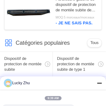
dispositif de protection
de montée subite de
l'Ethernet Rj45 de
MOQ:5 morceaux/morceaux
BRRJ45L-4LR 24
- JE NE SAIS PAS.
Rackmount
Catégories populaires
Tous
Dispositif de
Dispositif de
protection de montée
protection de montée
subite
subite de type 1
Lucky Zhu
Type - dispositif de
Type de dispositif de
protection de 2
protection de montée
montées subites
subite 3
9:39 AM