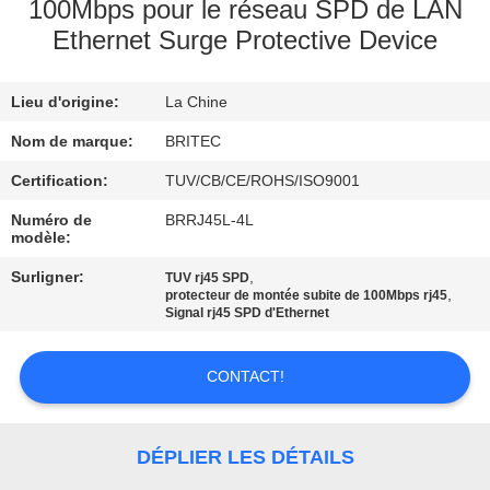
100Mbps pour le réseau SPD de LAN
Ethernet Surge Protective Device
CONTRÔLE
DE
Lieu d'origine:
La Chine
LA
Nom de marque:
BRITEC
QUALITÉ
Certification:
TUV/CB/CE/ROHS/ISO9001
CONTACT
Numéro de
BRRJ45L-4L
modèle:
Surligner:
,
TUV rj45 SPD
NOUVELLES
,
protecteur de montée subite de 100Mbps rj45
Signal rj45 SPD d'Ethernet
TOUS
CONTACT!
LES
CAS
DÉPLIER LES DÉTAILS