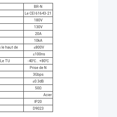
BR-N
Le CEI 61643-21
180V
130V
20A
10kA
e haut de
≤800V
≤100ns
e TU
-40℃… +80℃
Prise de N
3Gbps
≤0.3dB
50Ω
Acier
IP20
D9023