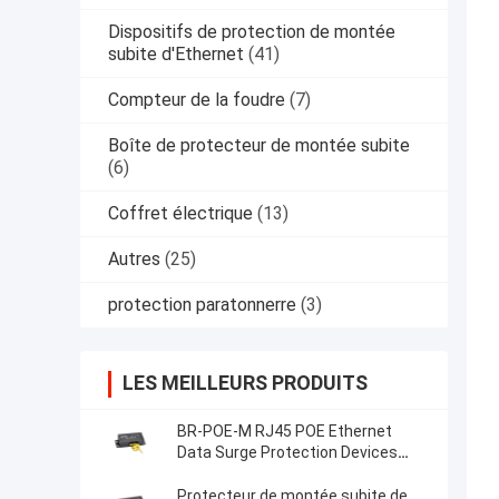
Dispositifs de protection de montée
subite d'Ethernet
(41)
Compteur de la foudre
(7)
Boîte de protecteur de montée subite
(6)
Coffret électrique
(13)
Autres
(25)
protection paratonnerre
(3)
LES MEILLEURS PRODUITS
BR-POE-M RJ45 POE Ethernet
Data Surge Protection Devices
protecteur de foudre poe
protecteur de surtension rj45 NET
Protecteur de montée subite de