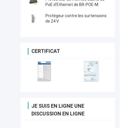
6 protecteurs de surtension poe
PoE d'Ethernet de BR-POE-M
Protègeur contre les surtensions
de 24 V
CERTIFICAT
JE SUIS EN LIGNE UNE
DISCUSSION EN LIGNE