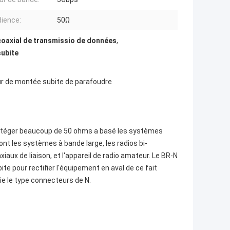
ience:
50Ω
coaxial de transmissio de données
,
subite
ur de montée subite de parafoudre
rotéger beaucoup de 50 ohms a basé les systèmes
nt les systèmes à bande large, les radios bi-
axiaux de liaison, et l'appareil de radio amateur. Le BR-N
te pour rectifier l'équipement en aval de ce fait
oie le type connecteurs de N.