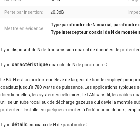
Perte par insertion:
≤0.3dB
Imped
Type parafoudre de N coaxial
,
parafoudre 
Mettre en évidence:
Type intercepteur coaxial de N de montée 
Type dispositif de N de transmission coaxial de données de protecte
caractéristique
:
Type
coaxiale de N de parafoudre
Le BR-N est un protecteur élevé de largeur de bande employé pour p
coaxiaux jusqu'à 780 watts de puissance. Les applications typiques so
directionnelles, les systèmes cellulaires, le LAN sans fil, les câbles co
utilise un tube rocailleux de décharge gazeuse qui dévie la montée subi
protecteur. Installe en quelques minutes à l'intérieur ou dehors, empl
détails
:
Type
coaxiaux de N de parafoudre