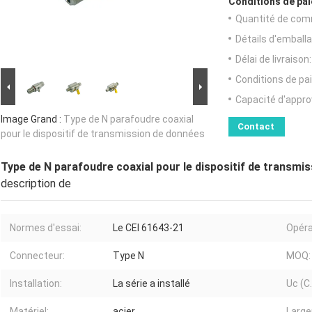
Conditions de pai
Quantité de com
Détails d'emballa
Délai de livraison:
Conditions de pa
Capacité d'appr
Image Grand :
Type de N parafoudre coaxial
Contact
pour le dispositif de transmission de données
Type de N parafoudre coaxial pour le dispositif de transmi
description de
Normes d'essai:
Le CEI 61643-21
Opéra
Connecteur:
Type N
MOQ:
Installation:
La série a installé
Uc (C.
Matériel:
acier
Large