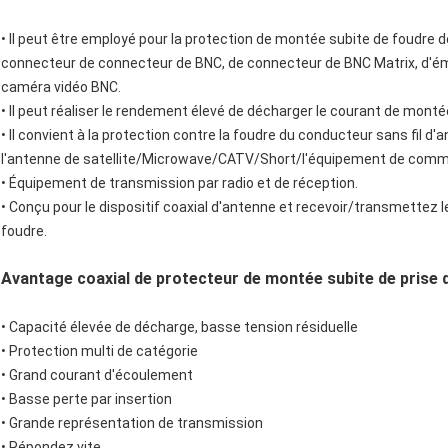
• Il peut être employé pour la protection de montée subite de foudre de
connecteur de connecteur de BNC, de connecteur de BNC Matrix, d'ém
caméra vidéo BNC.
• Il peut réaliser le rendement élevé de décharger le courant de montée
• Il convient à la protection contre la foudre du conducteur sans fil 
l'antenne de satellite/Microwave/CATV/Short/l'équipement de commun
• Équipement de transmission par radio et de réception.
• Conçu pour le dispositif coaxial d'antenne et recevoir/transmettez
foudre.
Avantage coaxial de protecteur de montée subite de prise d
• Capacité élevée de décharge, basse tension résiduelle
• Protection multi de catégorie
• Grand courant d'écoulement
• Basse perte par insertion
• Grande représentation de transmission
• Répondez vite