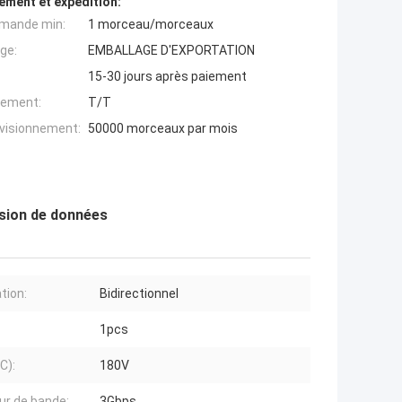
ement et expédition:
mande min:
1 morceau/morceaux
ge:
EMBALLAGE D'EXPORTATION
15-30 jours après paiement
iement:
T/T
ovisionnement:
50000 morceaux par mois
ssion de données
tion:
Bidirectionnel
1pcs
C):
180V
ur de bande:
3Gbps