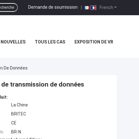
Demande de soumission
|
French
cherche
NOUVELLES
TOUS LES CAS
EXPOSITION DE VR
ion De Données
f de transmission de données
uit:
La Chine
BRITEC
CE
e:
BR-N