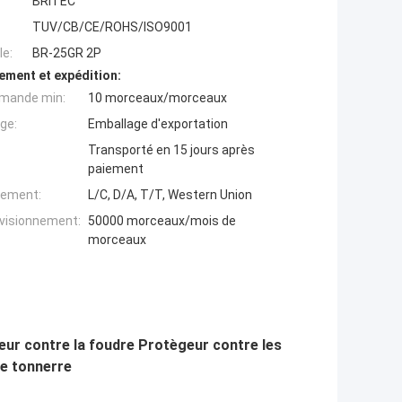
BRITEC
TUV/CB/CE/ROHS/ISO9001
e:
BR-25GR 2P
ement et expédition:
mande min:
10 morceaux/morceaux
ge:
Emballage d'exportation
Transporté en 15 jours après
paiement
iement:
L/C, D/A, T/T, Western Union
ovisionnement:
50000 morceaux/mois de
morceaux
ur contre la foudre Protègeur contre les
le tonnerre