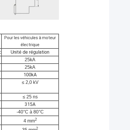
Pour les véhicules à moteur
électrique
Unité de régulation
c
25kA
25kA
100kA
≤ 2,0 kV
≤ 25 ns
315A
-40°C à 80°C
2
4 mm
2
35 mm