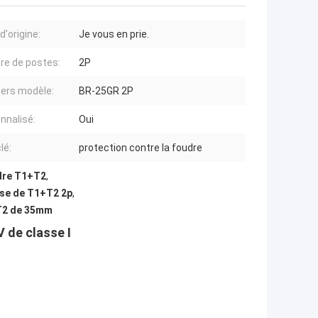
d'origine:
Je vous en prie.
e de postes:
2P
ers modèle:
BR-25GR 2P
nnalisé:
Oui
lé:
protection contre la foudre
udre T1+T2
,
sse de T1+T2 2p
,
+T2 de 35mm
V de classe I