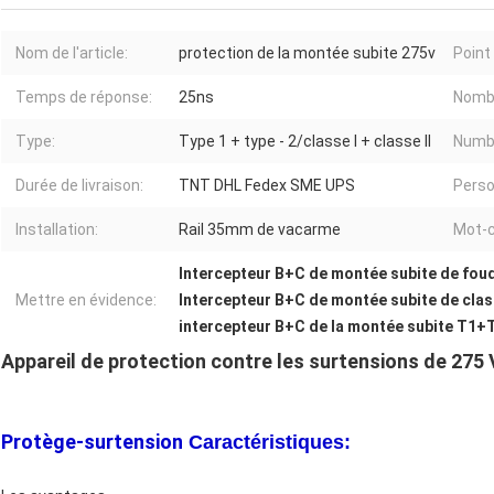
Nom de l'article:
protection de la montée subite 275v
Point 
Temps de réponse:
25ns
Nombr
Type:
Type 1 + type - 2/classe I + classe II
Numb
Durée de livraison:
TNT DHL Fedex SME UPS
Perso
Installation:
Rail 35mm de vacarme
Mot-c
Intercepteur B+C de montée subite de fo
Mettre en évidence:
Intercepteur B+C de montée subite de cla
intercepteur B+C de la montée subite T1
Appareil de protection contre les surtensions de 275 
Protège-surtension
Caractéristiques: