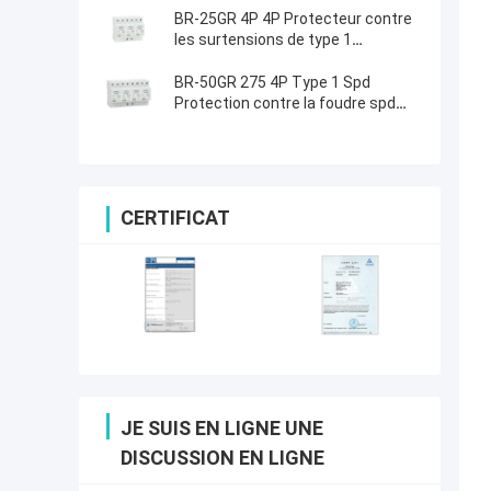
foudre SPD
BR-25GR 4P 4P Protecteur contre
les surtensions de type 1
protecteur contre les surtensions
de type 1
BR-50GR 275 4P Type 1 Spd
Protection contre la foudre spd
t1t2 espace d'étincelle spd AC T1
Dispositif de protection contre les
surtensions
CERTIFICAT
JE SUIS EN LIGNE UNE
DISCUSSION EN LIGNE