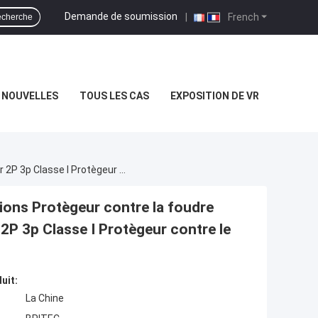
Demande de soumission
|
French
cherche
NOUVELLES
TOUS LES CAS
EXPOSITION DE VR
BR-25GR 2P Spd Protecteur Contre Les Surtensions Protègeur Contre La Foudre Protègeur Contre Les Surtensions Suppresseur 2P 3p Classe I Protègeur Contre Le Tonnerre
ions Protègeur contre la foudre
2P 3p Classe I Protègeur contre le
uit:
La Chine