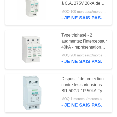
VR
à C.A. 275V 20kA de
SHOW
dispositif de protection
MOQ:100 morceaux/morceaux
de surtension de C
- JE NE SAIS PAS.
PLAN
DU
Type triphasé - 2
augmentez l'intercepteur
SITE
40kA - représentation
stable ignifuge de 70kA
MOQ:200 morceaux/morceaux
3P
POLITIQUE
- JE NE SAIS PAS.
DE
CONFIDENTIALITÉ
Dispositif de protection
contre les surtensions
BR-50GR 1P 50kA Type
1 avec parafoudre de
MOQ:1 morceau/morceaux
courant de décharge
- JE NE SAIS PAS.
maximum 160kA SPD