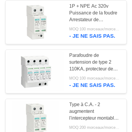
1P + NPE Ac 320v
Puissance de la foudre
Arrestateur de
surtension Arrestateur
MOQ:100 morceaux/morceaux
de classe I + II AC SPD
- JE NE SAIS PAS.
Protecteur de surtension
pour la maison
Parafoudre de
surtension de type 2
110KA, protecteur de
foudre AC
MOQ:100 morceaux/morceaux
- JE NE SAIS PAS.
Type à C.A. - 2
augmentent
l'intercepteur montable
de montée subite de rail
MOQ:200 morceaux/morceaux
du dispositif de