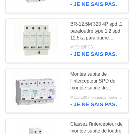
surtension électrique
- JE NE SAIS PAS.
CONTRÔLE
DE
BR-12.5M 320 4P spd t1
LA
parafoudre type 1 2 spd
12.5ka parafoudre
QUALITÉ
enfichable
MOQ:20PCS
- JE NE SAIS PAS.
CONTACT
Montée subite de
NOUVELLES
l'intercepteur SPD de
montée subite de
module d'intercepteur de
TOUS
MOQ:100 morceaux/morceaux
montée subite de foudre
- JE NE SAIS PAS.
LES
de type 1 protectrice
CAS
Classez l'intercepteur de
montée subite de foudre