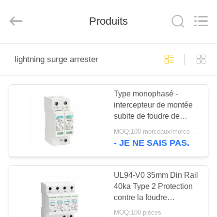
-
2026
Britec
Electric
Produits
Co.,
Ltd..
All
Rights
APERÇU
Reserved.
lightning surge arrester
PRODUITS
Type monophasé -
intercepteur de montée
A
subite de foudre de
PROPOS
dispositif de protection
MOQ:100 morceaux/morceaux
de 2 montées subites
DE
- JE NE SAIS PAS.
NOUS
UL94-V0 35mm Din Rail
40ka Type 2 Protection
VISITE
contre la foudre
D'USINE
Arrestateur de
MOQ:100 pièces