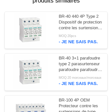
produits similaires
VR
SHOW
BR-40 440 4P Type 2
Dispositif de protection
PLAN
contre les surtensions
DU
de 40ka SPD T2
MOQ:20pcs
Protection contre les
SITE
- JE NE SAIS PAS.
éclairs Protecteur
contre le tonnerre
surtensions ac 440V
POLITIQUE
BR-40 3+1 parafoudre
Surtensions de type 2
type 2 parasurtenseur
DE
Protecteurs contre les
parafoudre parafoudre
CONFIDENTIALITÉ
surtensions
absorbeur de
MOQ:20 morceaux/morceaux
surtension SPD AC DC
- JE NE SAIS PAS.
protection contre les
surtensions appareil de
protection contre les
BR-100 4P OEM
surtensions SPD
Protecteur contre les
surtensions de type 2