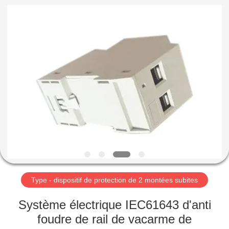
-
2026
Britec
Electric
Co.,
Ltd..
All
Rights
APERÇU
Reserved.
PRODUITS
A
PROPOS
DE
NOUS
Type - dispositif de protection de 2 montées subites
VISITE
Système électrique IEC61643 d'anti
D'USINE
foudre de rail de vacarme de