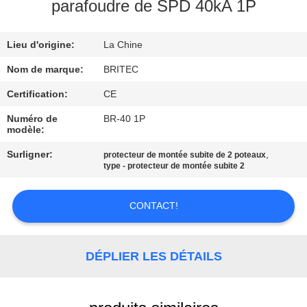
parafoudre de SPD 40kA 1P
CONTRÔLE
Lieu d'origine:
La Chine
DE
LA
Nom de marque:
BRITEC
QUALITÉ
Certification:
CE
Numéro de
BR-40 1P
modèle:
CONTACT
Surligner:
,
protecteur de montée subite de 2 poteaux
type - protecteur de montée subite 2
NOUVELLES
CONTACT!
TOUS
LES
DÉPLIER LES DÉTAILS
CAS