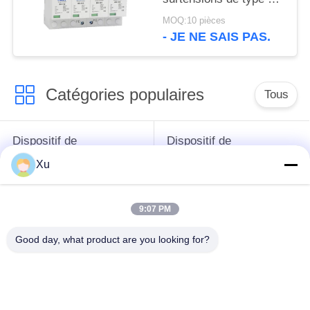
Dispositif de protection
MOQ:10 pièces
contre les surtensions
- JE NE SAIS PAS.
de 385v
Catégories populaires
Tous
Dispositif de
Dispositif de
protection de montée
protection de montée
Xu
subite
subite de type 1
9:07 PM
Type - dispositif de
Type de dispositif de
protection de 2
protection de montée
Good day, what product are you looking for?
montées subites
subite 3
Intercepteur de
Intercepteur B+C de
montée subite de
la montée subite