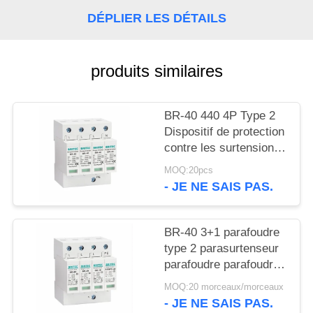
VR
DÉPLIER LES DÉTAILS
SHOW
produits similaires
PLAN
DU
SITE
BR-40 440 4P Type 2
Dispositif de protection
contre les surtensions
POLITIQUE
de 40ka SPD T2
MOQ:20pcs
Protection contre les
DE
- JE NE SAIS PAS.
éclairs Protecteur
CONFIDENTIALITÉ
contre le tonnerre
surtensions ac 440V
BR-40 3+1 parafoudre
Surtensions de type 2
type 2 parasurtenseur
Protecteurs contre les
parafoudre parafoudre
surtensions
absorbeur de
MOQ:20 morceaux/morceaux
surtension SPD AC DC
- JE NE SAIS PAS.
protection contre les