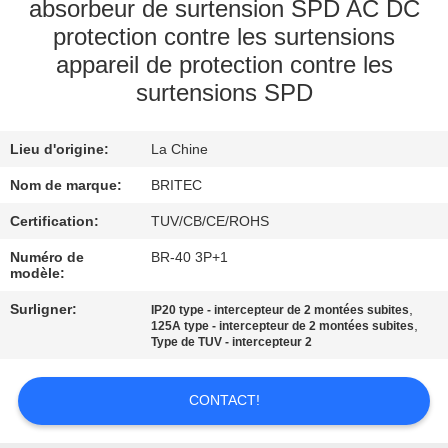
absorbeur de surtension SPD AC DC
protection contre les surtensions
CONTRÔLE
appareil de protection contre les
DE
surtensions SPD
LA
QUALITÉ
Lieu d'origine:
La Chine
Nom de marque:
BRITEC
CONTACT
Certification:
TUV/CB/CE/ROHS
Numéro de
BR-40 3P+1
NOUVELLES
modèle:
Surligner:
,
IP20 type - intercepteur de 2 montées subites
TOUS
,
125A type - intercepteur de 2 montées subites
Type de TUV - intercepteur 2
LES
CAS
CONTACT!