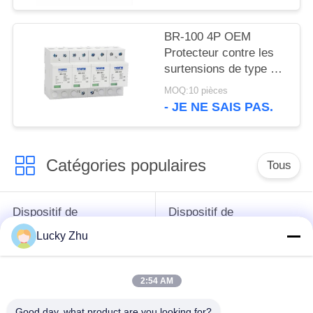
surtensions appareil de
protection contre les
BR-100 4P OEM
surtensions SPD
Protecteur contre les
surtensions de type 2
Dispositif de protection
MOQ:10 pièces
contre les surtensions
- JE NE SAIS PAS.
de 385v
Catégories populaires
Tous
Dispositif de
Dispositif de
protection de montée
protection de montée
Lucky Zhu
subite
subite de type 1
2:54 AM
Type - dispositif de
Type de dispositif de
protection de 2
protection de montée
Good day, what product are you looking for?