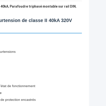
 40kA
,
Parafoudre triphasé montable sur rail DIN
,
urtension de classe II 40kA 320V
surtensions
l'état de fonctionnement
ce
de protection encastrés