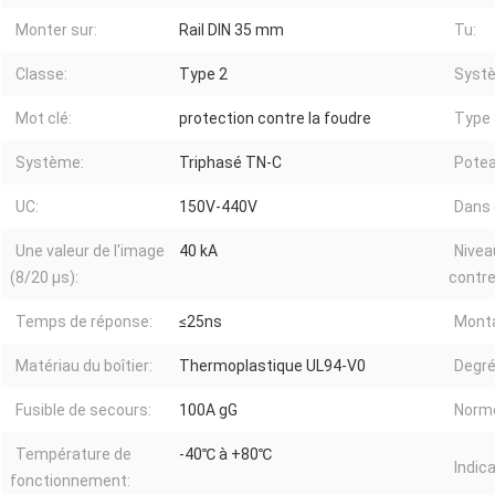
Monter sur:
Rail DIN 35 mm
Tu:
Classe:
Type 2
Syst
Mot clé:
protection contre la foudre
Type 
Système:
Triphasé TN-C
Potea
UC:
150V-440V
Dans 
Une valeur de l'image
40 kA
Nivea
(8/20 μs):
contre
Temps de réponse:
≤25ns
Mont
Matériau du boîtier:
Thermoplastique UL94-V0
Degré
Fusible de secours:
100A gG
Norm
Température de
-40℃ à +80℃
Indic
fonctionnement: