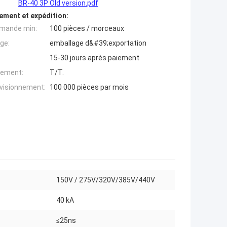
BR-40 3P Old version.pdf
ement et expédition:
mande min:
100 pièces / morceaux
ge:
emballage d&#39;exportation
15-30 jours après paiement
iement:
T/T.
ovisionnement:
100 000 pièces par mois
150V / 275V/320V/385V/440V
40 kA
≤25ns