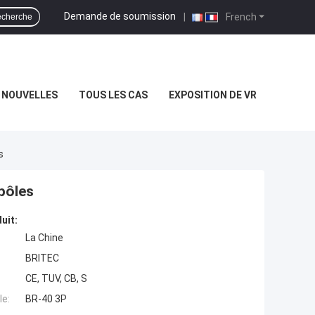
Demande de soumission
|
French
cherche
NOUVELLES
TOUS LES CAS
EXPOSITION DE VR
s
 pôles
uit:
La Chine
BRITEC
CE, TUV, CB, S
e:
BR-40 3P