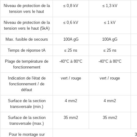
Niveau de protection de la
≤ 0,8 kV
≤ 1,3 kV
tension vers le haut
Niveau de protection de la
≤ 0,6 kV
≤ 1 kV
tension vers le haut (5kA)
Max. fusible de secours
100A gG
100A gG
Temps de réponse tA
≤ 25 ns
≤ 25 ns
Plage de température de
-40°C à 80°C
-40°C à 80°C
fonctionnement
Indication de l'état de
vert / rouge
vert / rouge
fonctionnement / de
défaut
Surface de la section
4 mm2
4 mm2
transversale (min.)
Surface de la section
35 mm2
35 mm2
transversale (max.)
Pour le montage sur
3