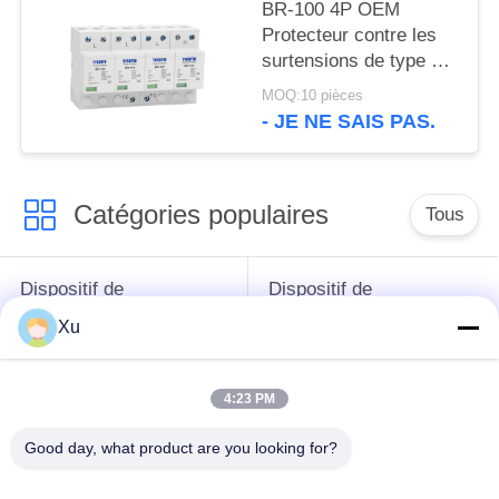
protection contre les
BR-100 4P OEM
surtensions SPD
Protecteur contre les
surtensions de type 2
Dispositif de protection
MOQ:10 pièces
contre les surtensions
- JE NE SAIS PAS.
de 385v
Catégories populaires
Tous
Dispositif de
Dispositif de
protection de montée
protection de montée
Xu
subite
subite de type 1
4:23 PM
Type - dispositif de
Type de dispositif de
protection de 2
protection de montée
Good day, what product are you looking for?
montées subites
subite 3