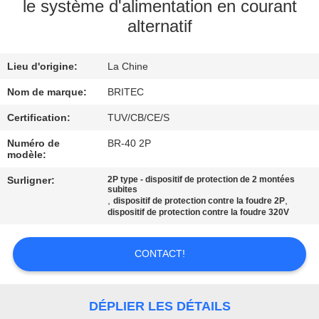
le système d'alimentation en courant
alternatif
CONTRÔLE
DE
Lieu d'origine:
La Chine
LA
Nom de marque:
BRITEC
QUALITÉ
Certification:
TUV/CB/CE/S
CONTACT
Numéro de
BR-40 2P
modèle:
Surligner:
2P type - dispositif de protection de 2 montées
NOUVELLES
subites
,
,
dispositif de protection contre la foudre 2P
dispositif de protection contre la foudre 320V
TOUS
LES
CONTACT!
CAS
DÉPLIER LES DÉTAILS