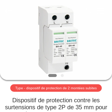
-
2026
Britec
Electric
Co.,
Ltd..
All
Rights
APERÇU
Reserved.
PRODUITS
A
PROPOS
DE
NOUS
Type - dispositif de protection de 2 montées subites
VISITE
Dispositif de protection contre les
D'USINE
surtensions de type 2P de 35 mm pour