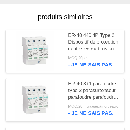
VR
SHOW
produits similaires
PLAN
BR-40 440 4P Type 2
DU
Dispositif de protection
SITE
contre les surtensions
de 40ka SPD T2
MOQ:20pcs
Protection contre les
- JE NE SAIS PAS.
POLITIQUE
éclairs Protecteur
contre le tonnerre
DE
surtensions ac 440V
BR-40 3+1 parafoudre
CONFIDENTIALITÉ
Surtensions de type 2
type 2 parasurtenseur
Protecteurs contre les
parafoudre parafoudre
surtensions
absorbeur de
MOQ:20 morceaux/morceaux
surtension SPD AC DC
- JE NE SAIS PAS.
protection contre les
surtensions appareil de