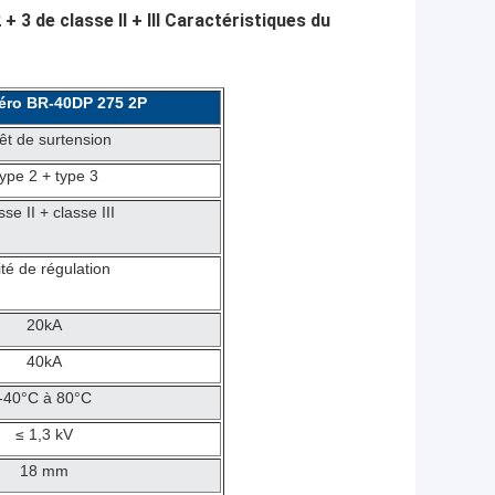
3 de classe II + III Caractéristiques du
éro BR-40DP 275 2P
êt de surtension
ype 2 + type 3
se II + classe III
té de régulation
20kA
40kA
-40°C à 80°C
≤ 1,3 kV
18 mm