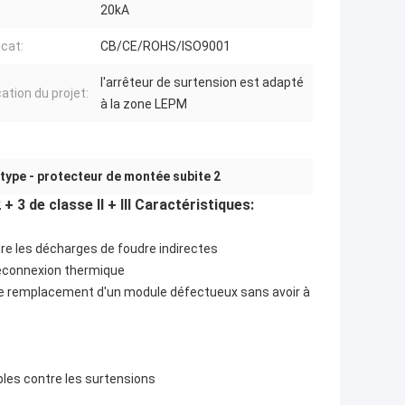
20kA
icat:
CB/CE/ROHS/ISO9001
l'arrêteur de surtension est adapté
ation du projet:
à la zone LEPM
type - protecteur de montée subite 2
3 de classe II + III Caractéristiques:
re les décharges de foudre indirectes
déconnexion thermique
e le remplacement d'un module défectueux sans avoir à
bles contre les surtensions