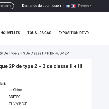
Demande de soumission
|
French
cherche
NOUVELLES
TOUS LES CAS
EXPOSITION DE VR
 De Type 2 + 3 De Classe II + III BR-40DP 2P
 2P de type 2 + 3 de classe II + III
uit:
La Chine
BRITEC
TUV/CB/CE