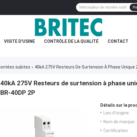
Re
VISITE D'USINE
CONTRÔLE DE LA QUALITÉ
CONTACT
 montées subites
40kA 275V Resteurs De Surtension À Phase Unique 2P
40kA 275V Resteurs de surtension à phase unique
BR-40DP 2P
Détails sur le prod
Lieu d'origine:
Nom de marque:
Certification: