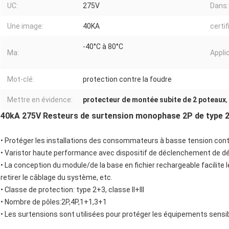
UC:
275V
Dans:
Une image:
40KA
certif
-40°C à 80°C
Ma:
Applic
Mot-clé:
protection contre la foudre
Mettre en évidence:
protecteur de montée subite de 2 poteaux
,
40kA 275V Resteurs de surtension monophase 2P de type 2 + 
• Protéger les installations des consommateurs à basse tension cont
• Varistor haute performance avec dispositif de déclenchement de 
• La conception du module/de la base en fichier rechargeable facilit
retirer le câblage du système, etc.
• Classe de protection: type 2+3, classe II+III
• Nombre de pôles:2P,4P,1+1,3+1
• Les surtensions sont utilisées pour protéger les équipements sensi