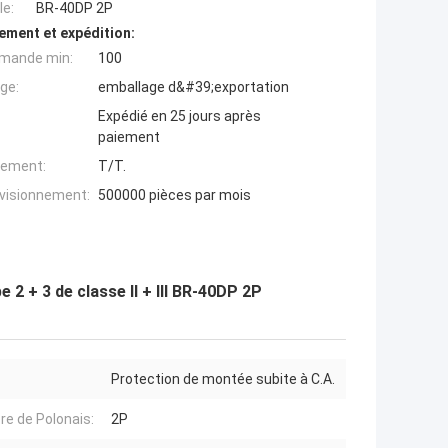
e:
BR-40DP 2P
ement et expédition:
mande min:
100
ge:
emballage d&#39;exportation
Expédié en 25 jours après
paiement
iement:
T/T.
ovisionnement:
500000 pièces par mois
2 + 3 de classe II + III BR-40DP 2P
Protection de montée subite à C.A.
e de Polonais:
2P