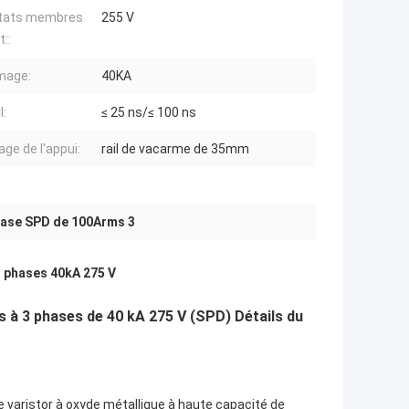
États membres
255 V
::
mage:
40KA
:
≤ 25 ns/≤ 100 ns
ge de l'appui:
rail de vacarme de 35mm
ase SPD de 100Arms 3
 3 phases 40kA 275 V
es à 3 phases de 40 kA 275 V (SPD) Détails du
 varistor à oxyde métallique à haute capacité de