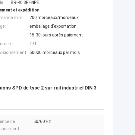
e:
BR-40 3P+NPE
ement et expédition:
mande min:
200 morceaux/morceaux
ge:
emballage d'exportation
15-30 jours après paiement
iement:
T/T
ovisionnement:
50000 morceaux par mois
ons SPD de type 2 sur rail industriel DIN 3
ence de
50/60 Hz
ionnement: