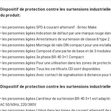
Dispositif de protection contre les surtensions industriel
du produit:
• les personnes âgées
SPD à courant alternatif - Britec Make
• les personnes âgées
Indication de défaut par une marque rouge dans
• les personnes âgées
Arrestateurs de surtension de classe II/type 2.
• les personnes âgées
Montage de rails DIN compact pour une installati
• les personnes âgées
Composé d'une partie de base et de 3 modules
• les personnes âgées
3e phase BR-40 3+1 Compact
• les personnes âgées
Pour une utilisation dans les zones de protection
• les personnes âgées
Tous les certificats CEI sont disponibles.
• les personnes âgées
Avec contact de signalisation à distance pour 
Dispositif de protection contre les surtensions industriell
• les personnes âgées
L'arrêteur de surtension BR-40 3+1 est adapté à
AC 50/60Hz, 220/380V.
• les personnes âgées
Utilisé dans les lignes de courant alternatif d