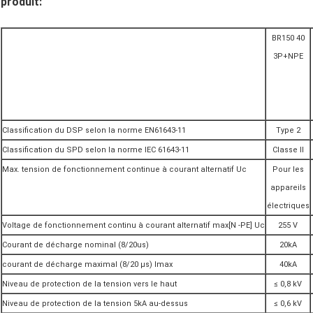
produit:
BR150 40
3P+NPE
Classification du DSP selon la norme EN61643-11
Type 2
Classification du SPD selon la norme IEC 61643-11
Classe II
Max. tension de fonctionnement continue à courant alternatif Uc
Pour les
appareils
électriques
Voltage de fonctionnement continu à courant alternatif max[N -PE] Uc
255 V
Courant de décharge nominal (8/20us)
20kA
courant de décharge maximal (8/20 μs) Imax
40kA
Niveau de protection de la tension vers le haut
≤ 0,8 kV
Niveau de protection de la tension 5kA au-dessus
≤ 0,6 kV