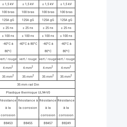
≤ 1,5 kV
≤ 1,5 kV
≤ 1,5 kV
≤ 1,5 kV
100 bras
100 bras
100 bras
100 bras
125A gG
125A gG
125A gG
125A gG
≤ 25 ns
≤ 25 ns
≤ 25 ns
≤ 25 ns
≤ 100 ns
≤ 100 ns
≤ 100 ns
≤ 100 ns
-40°C à
-40°C à 80°C
-40°C à
-40°C à
80°C
80°C
80°C
vert / rouge
vert / rouge
vert / rouge
vert / rouge
2
2
2
2
4 mm
4 mm
4 mm
4 mm
2
2
2
2
35 mm
35 mm
35 mm
35 mm
35 mm rail Din
Plastique thermique UL94-V0
Résistance
Résistance à
Résistance
Résistance
à la
la corrosion
à la
à la
corrosion
corrosion
corrosion
B8453
B8455
B8457
B8249