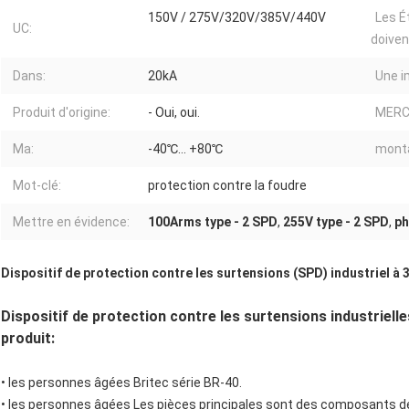
150V / 275V/320V/385V/440V
Les 
UC:
doivent
Dans:
20kA
Une i
Produit d'origine:
- Oui, oui.
MERCI
Ma:
-40℃… +80℃
monta
Mot-clé:
protection contre la foudre
Mettre en évidence:
100Arms type - 2 SPD
,
255V type - 2 SPD
,
ph
Dispositif de protection contre les surtensions (SPD) industriel à
Dispositif de protection contre les surtensions industriell
produit:
• les personnes âgées
Britec série BR-40.
• les personnes âgées
Les pièces principales sont des composants de