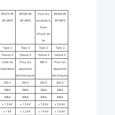
BR275 40
BR320 40
Pour les
BR440 40
3P+NPE
3P+NPE
produits à
3P+NPE
base
d'huile de
lin
Type 2
Type 2
Type 2
Type 2
Classe II
Classe II
Classe II
Classe II
Unité de
Pour les
385 V
Pour les
régulation
appareils
appareils
électroniques
électriques
255 V
255 V
255 V
255 V
20kA
20kA
20kA
20kA
40kA
40kA
40kA
40kA
≤ 1,3 kV
≤ 1,5 kV
≤ 1,8 kV
≤ 2,0 kV
≤ 1 kV
≤ 1,2 kV
≤ 1,4 kV
≤ 1,6 kV