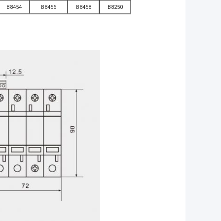
B8454
B8456
B8458
B8250