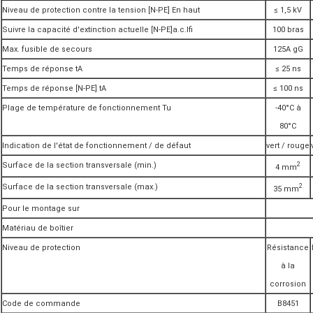
Niveau de protection contre la tension [N-PE] En haut
≤ 1,5 kV
Suivre la capacité d'extinction actuelle [N-PE]a.c.Ifi
100 bras
Max. fusible de secours
125A gG
Temps de réponse tA
≤ 25 ns
Temps de réponse [N-PE] tA
≤ 100 ns
Plage de température de fonctionnement Tu
-40°C à
80°C
Indication de l'état de fonctionnement / de défaut
vert / rouge
Surface de la section transversale (min.)
2
4 mm
Surface de la section transversale (max.)
2
35 mm
Pour le montage sur
Matériau de boîtier
Niveau de protection
Résistance
à la
corrosion
Code de commande
B8451