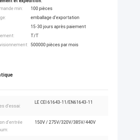
ement et expédition:
mande min:
100 pièces
ge:
emballage d'exportation
15-30 jours après paiement
iement:
T/T
ovisionnement:
500000 pièces par mois
stique
LE CEI 61643-11/EN61643-11
s d'essai:
on d'entrée
150V / 275V/320V/385V/440V
mum: