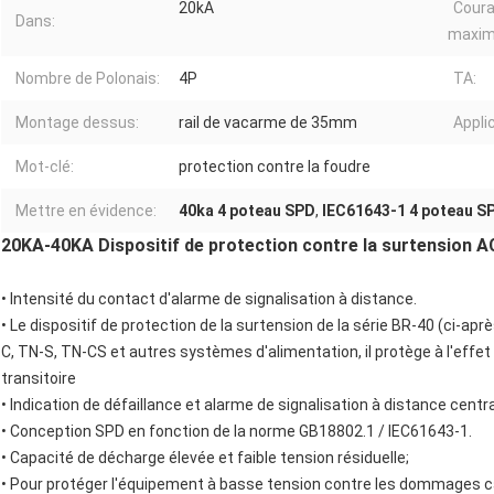
20kA
Coura
Dans:
maxim
Nombre de Polonais:
4P
TA:
Montage dessus:
rail de vacarme de 35mm
Applic
Mot-clé:
protection contre la foudre
Mettre en évidence:
40ka 4 poteau SPD
,
IEC61643-1 4 poteau S
20KA-40KA Dispositif de protection contre la surtension A
•
Intensité du contact d'alarme de signalisation à distance.
•
Le dispositif de protection de la surtension de la série BR-40 (ci-a
C, TN-S, TN-CS et autres systèmes d'alimentation, il protège à l'effet 
transitoire
•
Indication de défaillance et alarme de signalisation à distance cent
•
Conception SPD en fonction de la norme GB18802.1 / IEC61643-1.
•
Capacité de décharge élevée et faible tension résiduelle;
•
Pour protéger l'équipement à basse tension contre les dommages ca