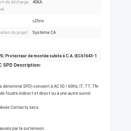
nt de décharge
40KA
al:
≤25ns
ation du projet:
Système CA
PD
,
Protecteur de montée subite à C.A. IEC61643-1
C SPD Description:
près dénommé SPD) convient à AC 50 / 60Hz, IT, TT, TN-
de foudre indirect et direct ou à une autre survol
ralisée Contacts secs.
usés par la surtension.