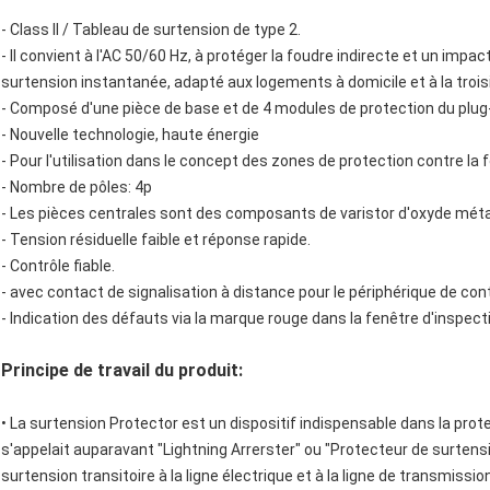
- Class II / Tableau de surtension de type 2.
- Il convient à l'AC 50/60 Hz, à protéger la foudre indirecte et un impa
surtension instantanée, adapté aux logements à domicile et à la trois
- Composé d'une pièce de base et de 4 modules de protection du plug
- Nouvelle technologie, haute énergie
- Pour l'utilisation dans le concept des zones de protection contre la fo
- Nombre de pôles: 4p
- Les pièces centrales sont des composants de varistor d'oxyde méta
- Tension résiduelle faible et réponse rapide.
- Contrôle fiable.
- avec contact de signalisation à distance pour le périphérique de cont
- Indication des défauts via la marque rouge dans la fenêtre d'inspect
Principe de travail du produit:
•
La surtension Protector est un dispositif indispensable dans la prote
s'appelait auparavant "Lightning Arrerster" ou "Protecteur de surtensio
surtension transitoire à la ligne électrique et à la ligne de transmissi