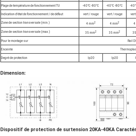
Plage de température de fonctionnement TU
-40 ℃ -80 ℃
-40 ℃ -80 ℃
-40 
Indication d'état de fonctionnement / de défaut
vert / rouge
vert / rouge
vert
2
2
Zone de section transversale (min.)
4 mm
4 mm
4
2
2
Zone de section transversale (max.)
35 mm
35 mm
3
Pour le montage sur
Rail 
Enceinte
Thermoplas
Degré de protection
Ip20
Ip20
Dimension:
Dispositif de protection de surtension 20KA-40KA Caracté