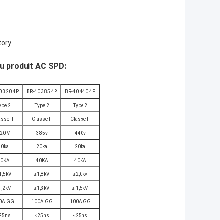
tory
du produit AC SPD:
0 320 4P
BR-40 385 4P
BR-40 440 4P
ype 2
Type 2
Type 2
asse II
Classe II
Classe II
20 V
385v
440v
20ka
20ka
20ka
40KA
40KA
40KA
 1,5kV
≤1,8kV
≤2,0kv
1,2kV
≤1,3kV
≤ 1,5kV
0A GG
100A GG
100A GG
25ns
≤25ns
≤25ns