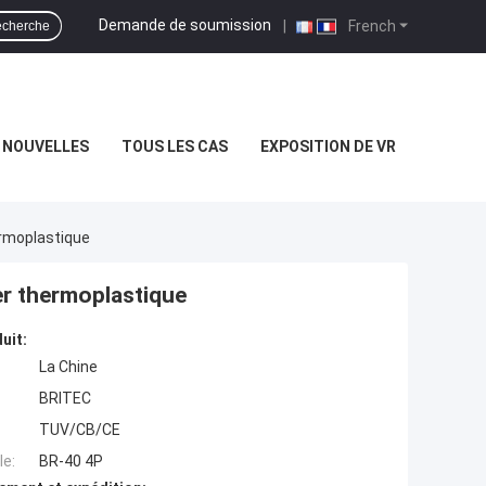
Demande de soumission
|
French
cherche
NOUVELLES
TOUS LES CAS
EXPOSITION DE VR
ermoplastique
er thermoplastique
uit:
La Chine
BRITEC
TUV/CB/CE
e:
BR-40 4P