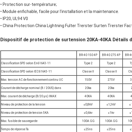
•
Protection sur-température;
•
Module enfichable, facile pour l'installation et la maintenance.
•
IP20, UL94 V0
•
China Protection China Lightning Fulter Trerster Surten Trerster Fac
Dispositif de protection de surtension 20KA-40KA Détails 
BR-40 150 4P
BR-40 275 4P
BR-4
Classification SPD selon En61643-11
Type 2
Type 2
T
Classification SPD selon IEC61643-11
Classe II
Classe II
Cl
Max. tension AC de fonctionnement continu UC
150V
275V
3
Courant de décharge nominal (8 / 20US) dans
20ka
20ka
Max. courant de décharge (8/20 μs) IMAX
40KA
40KA
Niveau de protection de la tension
≤0,8kV
≤1,3kV
≤
Niveau de protection de tension 5KA
≤0,6kv
≤1kv
≤
Max. fusible de sauvegarde
100A GG
100A GG
10
Temps de réponse Ta
≤25ns
≤25ns
≤