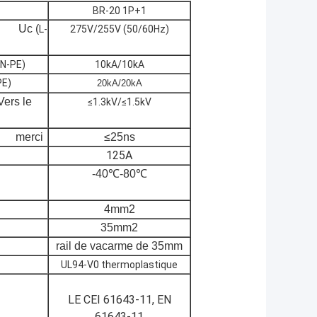
BR-20 1P+1
. Uc (
L-
275V/255V (50/60Hz)
/N-PE)
10kA/10kA
PE)
20kA/20kA
s le
≤1.3kV/≤1.5kV
rci
≤25ns
125A
ement
-40℃-80℃
4mm2
35mm2
rail de vacarme de 35mm
UL94-V0 thermoplastique
LE CEI 61643-11, EN
61643-11