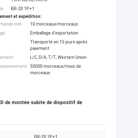
e:
BR-20 1P+1
ement et expédition:
mande min:
10 morceaux/morceaux
ge:
Emballage d'exportation
Transporté en 15 jours après
paiement
iement:
L/C, D/A, T/T, Western Union
ovisionnement:
50000 morceaux/mois de
morceaux
D de montée subite de dispositif de
BR-20 1P+1