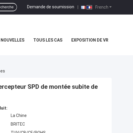
Demande de soumission
|
French
cherche
NOUVELLES
TOUS LES CAS
EXPOSITION DE VR
tes
tercepteur SPD de montée subite de
uit:
La Chine
BRITEC
TUV/CB/CE/ROHS