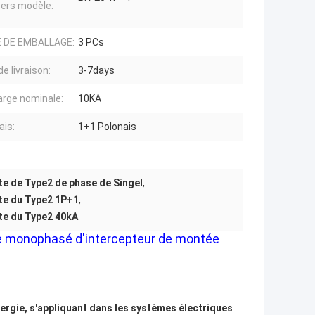
ers modèle:
É DE EMBALLAGE:
3 PCs
de livraison:
3-7days
rge nominale:
10KA
ais:
1+1 Polonais
te de Type2 de phase de Singel
,
ite du Type2 1P+1
,
te du Type2 40kA
ite monophasé d'intercepteur de montée
ergie, s'appliquant dans les systèmes électriques