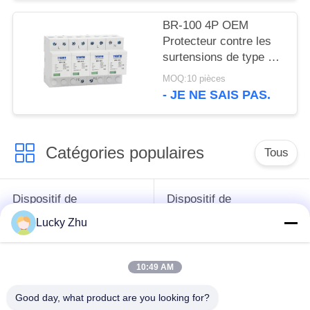
surtensions appareil de
protection contre les
BR-100 4P OEM
surtensions SPD
Protecteur contre les
surtensions de type 2
Dispositif de protection
MOQ:10 pièces
contre les surtensions
- JE NE SAIS PAS.
de 385v
Catégories populaires
Tous
Dispositif de
Dispositif de
protection de montée
protection de montée
Lucky Zhu
subite
subite de type 1
10:49 AM
Type - dispositif de
Type de dispositif de
protection de 2
protection de montée
Good day, what product are you looking for?
montées subites
subite 3