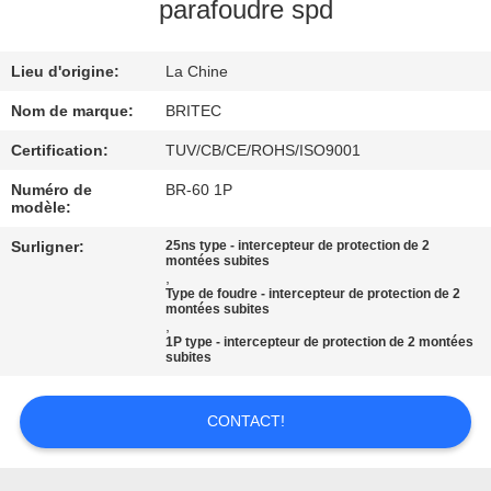
parafoudre spd
CONTRÔLE
Lieu d'origine:
La Chine
DE
LA
Nom de marque:
BRITEC
QUALITÉ
Certification:
TUV/CB/CE/ROHS/ISO9001
Numéro de
BR-60 1P
modèle:
CONTACT
Surligner:
25ns type - intercepteur de protection de 2
montées subites
,
NOUVELLES
Type de foudre - intercepteur de protection de 2
montées subites
,
1P type - intercepteur de protection de 2 montées
TOUS
subites
LES
CONTACT!
CAS