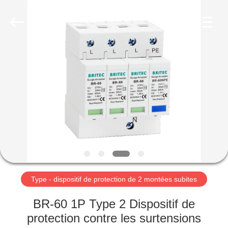
-
2026
Britec
Electric
Co.,
Ltd..
All
Rights
APERÇU
Reserved.
PRODUITS
A
PROPOS
DE
NOUS
Type - dispositif de protection de 2 montées subites
VISITE
BR-60 1P Type 2 Dispositif de
D'USINE
protection contre les surtensions