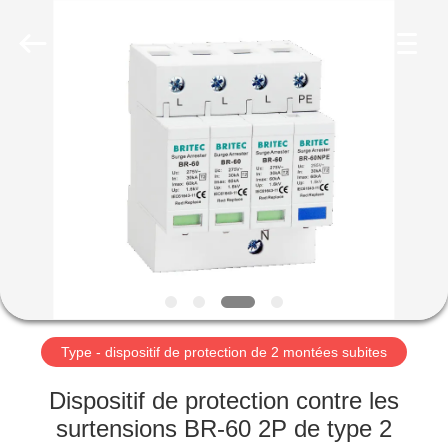
-
2026
Britec
Electric
Co.,
Ltd..
All
Rights
APERÇU
Reserved.
PRODUITS
A
PROPOS
DE
NOUS
Type - dispositif de protection de 2 montées subites
VISITE
Dispositif de protection contre les
D'USINE
surtensions BR-60 2P de type 2