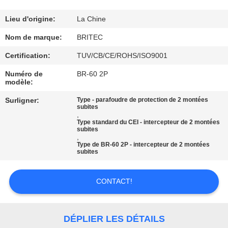
CONTRÔLE
Lieu d'origine:
La Chine
DE
Nom de marque:
BRITEC
LA
Certification:
TUV/CB/CE/ROHS/ISO9001
QUALITÉ
Numéro de
BR-60 2P
modèle:
CONTACT
Surligner:
Type - parafoudre de protection de 2 montées
subites
,
Type standard du CEI - intercepteur de 2 montées
subites
NOUVELLES
,
Type de BR-60 2P - intercepteur de 2 montées
subites
TOUS
LES
CONTACT!
CAS
DÉPLIER LES DÉTAILS