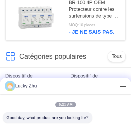
protection contre les
BR-100 4P OEM
surtensions SPD
Protecteur contre les
surtensions de type 2
Dispositif de protection
MOQ:10 pièces
contre les surtensions
- JE NE SAIS PAS.
de 385v
Catégories populaires
Tous
Dispositif de
Dispositif de
protection de montée
protection de montée
Lucky Zhu
subite
subite de type 1
9:31 AM
Type - dispositif de
Type de dispositif de
protection de 2
protection de montée
Good day, what product are you looking for?
montées subites
subite 3