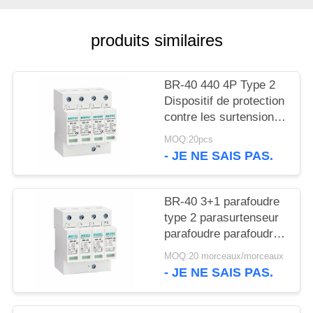
VR
SHOW
produits similaires
PLAN
BR-40 440 4P Type 2
DU
Dispositif de protection
SITE
contre les surtensions
de 40ka SPD T2
MOQ:20pcs
Protection contre les
- JE NE SAIS PAS.
POLITIQUE
éclairs Protecteur
contre le tonnerre
DE
surtensions ac 440V
BR-40 3+1 parafoudre
CONFIDENTIALITÉ
Surtensions de type 2
type 2 parasurtenseur
Protecteurs contre les
parafoudre parafoudre
surtensions
absorbeur de
MOQ:20 morceaux/morceaux
surtension SPD AC DC
- JE NE SAIS PAS.
protection contre les
surtensions appareil de